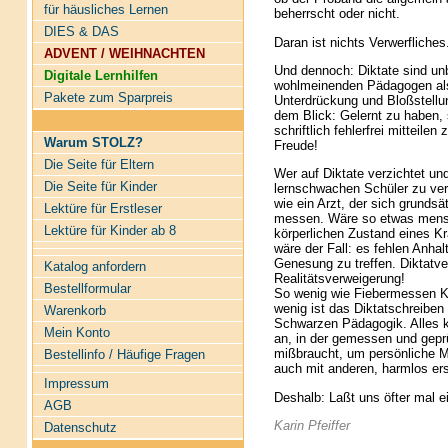
für häusliches Lernen
beherrscht oder nicht.
DIES & DAS
Daran ist nichts Verwerfliches
ADVENT / WEIHNACHTEN
Und dennoch: Diktate sind un
Digitale Lernhilfen
wohlmeinenden Pädagogen als e
Pakete zum Sparpreis
Unterdrückung und Bloßstellun
dem Blick: Gelernt zu haben, 
schriftlich fehlerfrei mitteilen
Warum STOLZ?
Freude!
Die Seite für Eltern
Wer auf Diktate verzichtet und
Die Seite für Kinder
lernschwachen Schüler zu verb
wie ein Arzt, der sich grundsä
Lektüre für Erstleser
messen. Wäre so etwas mens
Lektüre für Kinder ab 8
körperlichen Zustand eines K
wäre der Fall: es fehlen Anha
Genesung zu treffen. Diktatver
Katalog anfordern
Realitätsverweigerung!
Bestellformular
So wenig wie Fiebermessen Kö
wenig ist das Diktatschreiben
Warenkorb
Schwarzen Pädagogik. Alles k
Mein Konto
an, in der gemessen und geprü
mißbraucht, um persönliche M
Bestellinfo / Häufige Fragen
auch mit anderen, harmlos e
Impressum
Deshalb: Laßt uns öfter mal ei
AGB
Karin Pfeiffer
Datenschutz