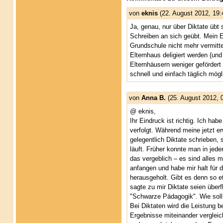
von
eknis
(22. August 2012, 19:
Ja, genau, nur über Diktate übt
Schreiben an sich geübt. Mein Ei
Grundschule nicht mehr vermitte
Elternhaus deligiert werden (un
Elternhäusern weniger gefördert
schnell und einfach täglich mögl
von
Anna B.
(25. August 2012, 0
@ eknis,
Ihr Eindruck ist richtig. Ich ha
verfolgt. Während meine jetzt e
gelegentlich Diktate schrieben,
läuft. Früher konnte man in jed
das vergeblich – es sind alles m
anfangen und habe mir halt für 
herausgeholt. Gibt es denn so et
sagte zu mir Diktate seien überf
"Schwarze Pädagogik". Wie soll 
Bei Diktaten wird die Leistung 
Ergebnisse miteinander vergleich