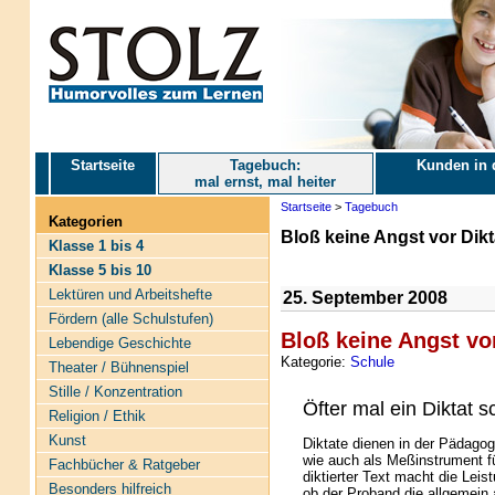
Startseite
Tagebuch:
Kunden in 
mal ernst, mal heiter
Startseite
>
Tagebuch
Kategorien
Bloß keine Angst vor Dikt
Klasse 1 bis 4
Klasse 5 bis 10
Lektüren und Arbeitshefte
25. September 2008
Fördern (alle Schulstufen)
Bloß keine Angst vor
Lebendige Geschichte
Kategorie:
Schule
Theater / Bühnenspiel
Stille / Konzentration
Öfter mal ein Diktat s
Religion / Ethik
Kunst
Diktate dienen in der Pädago
wie auch als Meßinstrument fü
Fachbücher & Ratgeber
diktierter Text macht die Lei
Besonders hilfreich
ob der Proband die allgemein