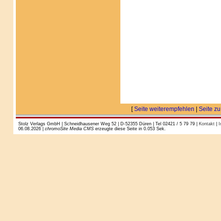
[
Seite weiterempfehlen
|
Seite zu
Stolz Verlags GmbH | Schneidhausener Weg 52 | D-52355 Düren | Tel 02421 / 5 79 79 |
Kontakt
|
I
06.08.2026 |
chromoSite Media CMS
erzeugte diese Seite in 0.053 Sek.