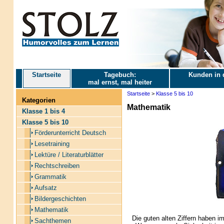
Startseite
Tagebuch:
Kunden in 
mal ernst, mal heiter
Startseite
>
Klasse 5 bis 10
Kategorien
Mathematik
Klasse 1 bis 4
Klasse 5 bis 10
Förderunterricht Deutsch
Lesetraining
Lektüre / Literaturblätter
Rechtschreiben
Grammatik
Aufsatz
Bildergeschichten
Mathematik
Die guten alten Ziffern haben im
Sachthemen