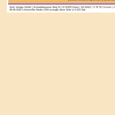
Stolz Verlags GmbH | Schneidhausener Weg 52 | D-52355 Düren | Tel 02421 / 5 79 79 |
Kontakt
|
I
09.08.2026 |
chromoSite Media CMS
erzeugte diese Seite in 0.015 Sek.