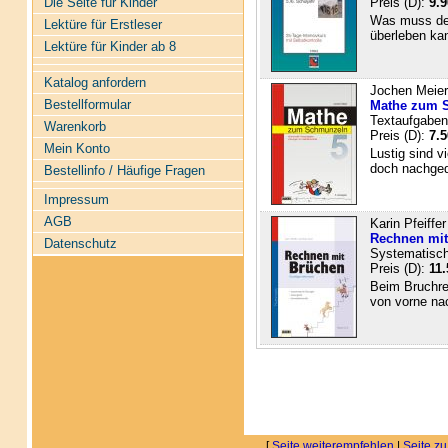
Die Seite für Kinder
Preis (D):
9.9
Was muss de
Lektüre für Erstleser
überleben kan
Lektüre für Kinder ab 8
Katalog anfordern
Jochen Meier
Bestellformular
Mathe zum 
Textaufgaben 
Warenkorb
Preis (D):
7.5
Mein Konto
Lustig sind v
doch nachged
Bestellinfo / Häufige Fragen
Impressum
AGB
Karin Pfeiffe
Rechnen mit
Datenschutz
Systematisch
Preis (D):
11.
Beim Bruchre
von vorne nac
[
Seite weiterempfehlen
|
Seite zu