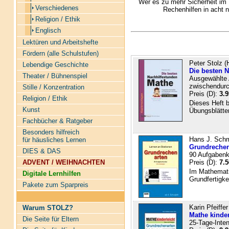
Wer es zu mehr Sicherheit im 
Verschiedenes
Rechenhilfen in acht 
Religion / Ethik
Englisch
Lektüren und Arbeitshefte
Fördern (alle Schulstufen)
Peter Stolz (
Lebendige Geschichte
Die besten N
Theater / Bühnenspiel
Ausgewählte 
zwischendur
Stille / Konzentration
Preis (D):
3.9
Religion / Ethik
Dieses Heft b
Kunst
Übungsblätter 
Fachbücher & Ratgeber
Besonders hilfreich
Hans J. Schm
für häusliches Lernen
Grundrechen
DIES & DAS
90 Aufgabenk
ADVENT / WEIHNACHTEN
Preis (D):
7.5
Im Mathemati
Digitale Lernhilfen
Grundfertigke
Pakete zum Sparpreis
Karin Pfeiffe
Warum STOLZ?
Mathe kinder
Die Seite für Eltern
25-Tage-Inten