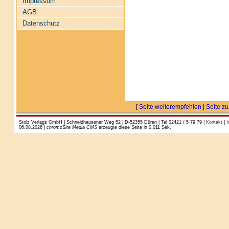
Impressum
AGB
Datenschutz
[
Seite weiterempfehlen
|
Seite zu
Stolz Verlags GmbH | Schneidhausener Weg 52 | D-52355 Düren | Tel 02421 / 5 79 79 |
Kontakt
|
I
06.08.2026 |
chromoSite Media CMS
erzeugte diese Seite in 0.011 Sek.