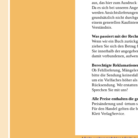
aus, das hier zum Ausdruck 
Da es sich bei unseren Ang
werden Ansichtslieferunge
grundsätzlich nicht durchge
einem generellen Kaufintere
Verständnis.
Was passiert mit der Rech
Wenn wir ein Buch zurückge
ziehen Sie sich den Betrag
Sie innerhalb der angegebe
damit verbundenen, aufwen
Berechtigte Reklamatione
Ob Fehllieferung, Mängele
bitte die Sendung keinesfall
um ein Vielfaches höher als
Rücksendung. Wir erstatten
Sprechen Sie mit uns!
Alle Preise enthalten die g
Preisänderung und -irrtum s
Für den Handel gelten die
Klett VerlagService.