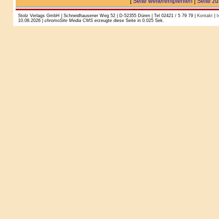
[
Seite weiterempfehlen
|
Seite zu
Stolz Verlags GmbH | Schneidhausener Weg 52 | D-52355 Düren | Tel 02421 / 5 79 79 |
Kontakt
|
I
10.08.2026 |
chromoSite Media CMS
erzeugte diese Seite in 0.025 Sek.