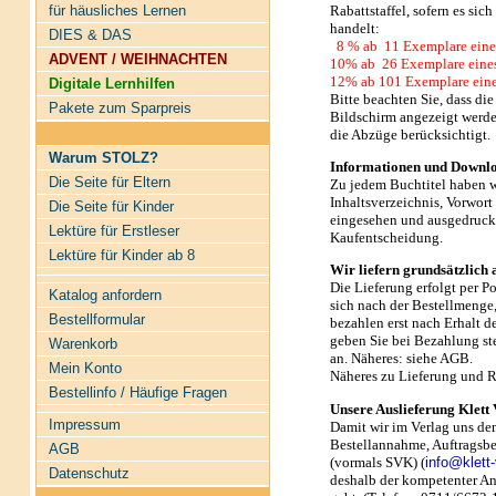
Rabattstaffel, sofern es si
für häusliches Lernen
handelt:
DIES & DAS
8 % ab 11 Exemplare eines
ADVENT / WEIHNACHTEN
10% ab 26 Exemplare eines
12% ab 101 Exemplare eines
Digitale Lernhilfen
Bitte beachten Sie, dass di
Pakete zum Sparpreis
Bildschirm angezeigt werde
die Abzüge berücksichtigt.
Warum STOLZ?
Informationen und Downl
Die Seite für Eltern
Zu jedem Buchtitel haben wi
Inhaltsverzeichnis, Vorwort
Die Seite für Kinder
eingesehen und ausgedruckt
Lektüre für Erstleser
Kaufentscheidung.
Lektüre für Kinder ab 8
Wir liefern grundsätzlich
Die Lieferung erfolgt per P
Katalog anfordern
sich nach der Bestellmenge,
Bestellformular
bezahlen erst nach Erhalt d
geben Sie bei Bezahlung 
Warenkorb
an. Näheres: siehe AGB.
Mein Konto
Näheres zu Lieferung und 
Bestellinfo / Häufige Fragen
Unsere Auslieferung Klett 
Impressum
Damit wir im Verlag uns
de
Bestellannahme, Auftragsbe
AGB
(vormals SVK) (
info@klett
Datenschutz
deshalb der kompetenter An