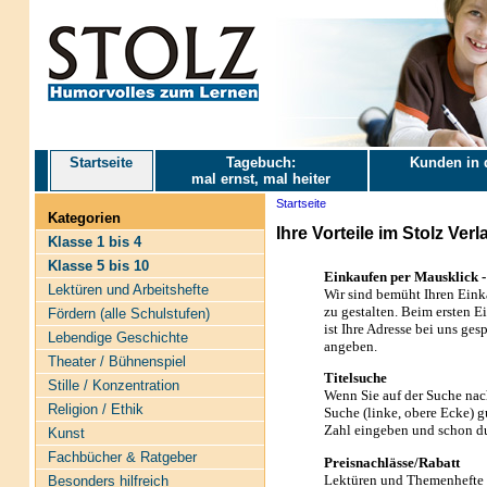
Startseite
Tagebuch:
Kunden in 
mal ernst, mal heiter
Startseite
Kategorien
Ihre Vorteile im Stolz Ver
Klasse 1 bis 4
Klasse 5 bis 10
Einkaufen per Mausklick - 
Lektüren und Arbeitshefte
Wir sind bemüht Ihren Eink
zu gestalten. Beim ersten E
Fördern (alle Schulstufen)
ist Ihre Adresse bei uns ges
Lebendige Geschichte
angeben.
Theater / Bühnenspiel
Titelsuche
Stille / Konzentration
Wenn Sie auf der Suche nac
Religion / Ethik
Suche (linke, obere Ecke) g
Zahl eingeben und schon du
Kunst
Fachbücher & Ratgeber
Preisnachlässe/Rabatt
Lektüren und Themenhefte e
Besonders hilfreich