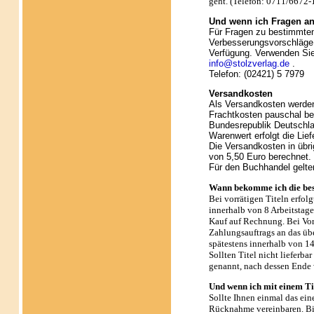
geht. (Telefon: 0711/6672-
Und wenn ich Fragen an
Für Fragen zu bestimmten 
Verbesserungsvorschläge s
Verfügung. Verwenden Sie
info@stolzverlag.de
.
Telefon: (02421) 5 7979
Versandkosten
Als Versandkosten werden 
Frachtkosten pauschal be
Bundesrepublik Deutschla
Warenwert erfolgt die Liefe
Die Versandkosten in übr
von 5,50 Euro berechnet.
Für den Buchhandel gelt
Wann bekomme ich die best
Bei vorrätigen Titeln erfol
innerhalb von 8 Arbeitstage
Kauf auf Rechnung. Bei Vork
Zahlungsauftrags an das übe
spätestens innerhalb von 14
Sollten Titel nicht lieferba
genannt, nach dessen Ende w
Und wenn ich mit einem Tit
Sollte Ihnen einmal das ein
Rücknahme vereinbaren. Bit