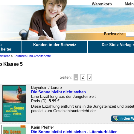
Warenkorb
Mein
Buchsuche:
:
Kunden in der Schweiz
Der Stolz Verlag s
 heiter
artseite
>
Lektüren und Arbeitshefte
b Klasse 5
Seiten:
1
2
3
Beyerlein / Lorenz
Die Sonne bleibt nicht stehen
Eine Erzählung aus der Jungsteinzeit
Preis (D):
5.99 €
Diese Erzählung entführt uns in die Jungsteinzeit und bietet
parallel zum Geschichtsunterricht der...
Karin Pfeiffer
Die Sonne bleibt nicht stehen - Literaturblätter