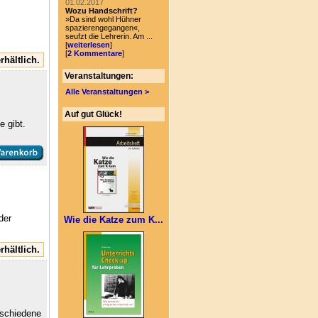
01.02.2017
Wozu Handschrift?
»Da sind wohl Hühner
spazierengegangen«,
seufzt die Lehrerin. Am ...
[
weiterlesen
]
[
2 Kommentare
]
rhältlich.
Veranstaltungen:
Alle Veranstaltungen >
Auf gut Glück!
 gibt.
der
Wie die Katze zum K...
rhältlich.
erschiedene