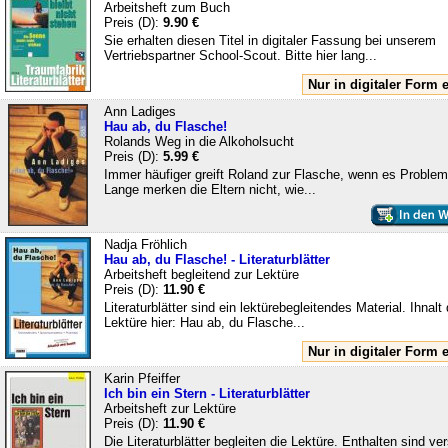
Arbeitsheft zum Buch
Preis (D):
9.90 €
Sie erhalten diesen Titel in digitaler Fassung bei unserem
Vertriebspartner School-Scout. Bitte hier lang...
Nur in digitaler Form e
Ann Ladiges
Hau ab, du Flasche!
Rolands Weg in die Alkoholsucht
Preis (D):
5.99 €
Immer häufiger greift Roland zur Flasche, wenn es Probleme
Lange merken die Eltern nicht, wie...
Nadja Fröhlich
Hau ab, du Flasche! - Literaturblätter
Arbeitsheft begleitend zur Lektüre
Preis (D):
11.90 €
Literaturblätter sind ein lektürebegleitendes Material. Ihnalt 
Lektüre hier: Hau ab, du Flasche...
Nur in digitaler Form e
Karin Pfeiffer
Ich bin ein Stern - Literaturblätter
Arbeitsheft zur Lektüre
Preis (D):
11.90 €
Die Literaturblätter begleiten die Lektüre. Enthalten sind v