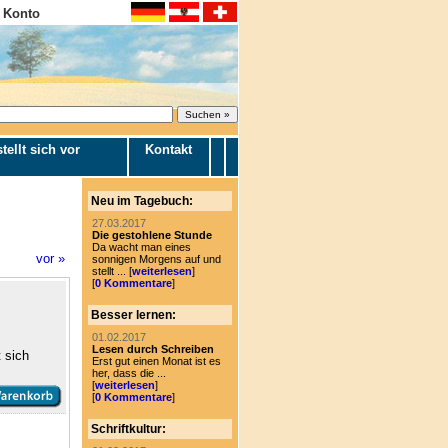
 Konto
tellt sich vor
Kontakt
Neu im Tagebuch:
27.03.2017
Die gestohlene Stunde
Da wacht man eines
vor »
sonnigen Morgens auf und
stellt ... [
weiterlesen
]
[
0 Kommentare
]
Besser lernen:
01.02.2017
Lesen durch Schreiben
 sich
Erst gut einen Monat ist es
her, dass die ...
[
weiterlesen
]
[
0 Kommentare
]
Schriftkultur: