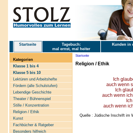
Startseite
Tagebuch:
Kunden in 
mal ernst, mal heiter
Startseite
Kategorien
Religion / Ethik
Klasse 1 bis 4
Klasse 5 bis 10
Ich glaub
Lektüren und Arbeitshefte
auch wenn si
Fördern (alle Schulstufen)
Ich glau
Lebendige Geschichte
auch wenn ich 
Theater / Bühnenspiel
Ich
Stille / Konzentration
auch wenn ich
Religion / Ethik
Quelle : Jüdische Inschrift i
Kunst
Fachbücher & Ratgeber
Besonders hilfreich