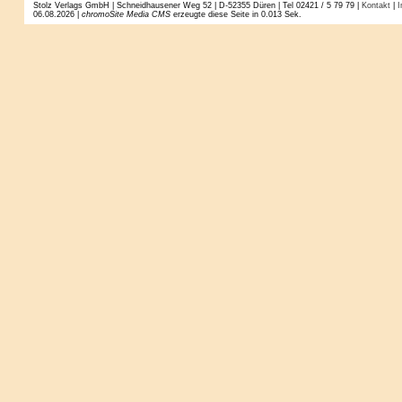
Stolz Verlags GmbH | Schneidhausener Weg 52 | D-52355 Düren | Tel 02421 / 5 79 79 |
Kontakt
|
I
06.08.2026 |
chromoSite Media CMS
erzeugte diese Seite in 0.013 Sek.