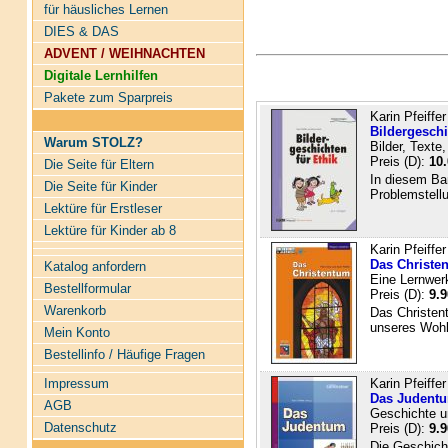
für häusliches Lernen
DIES & DAS
ADVENT / WEIHNACHTEN
Digitale Lernhilfen
Pakete zum Sparpreis
Karin Pfeiffe
Bildergeschi
Warum STOLZ?
Bilder, Texte
Preis (D):
10.
Die Seite für Eltern
In diesem Ba
Die Seite für Kinder
Problemstellu
Lektüre für Erstleser
Lektüre für Kinder ab 8
Karin Pfeiffe
Das Christe
Katalog anfordern
Eine Lernwer
Bestellformular
Preis (D):
9.9
Warenkorb
Das Christent
unseres Wohl
Mein Konto
Bestellinfo / Häufige Fragen
Karin Pfeiffer
Impressum
Das Judent
AGB
Geschichte u
Datenschutz
Preis (D):
9.9
Die Geschicht