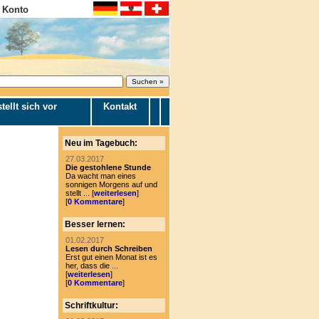
 Konto
tellt sich vor
Kontakt
Neu im Tagebuch:
27.03.2017
Die gestohlene Stunde
Da wacht man eines
sonnigen Morgens auf und
stellt ... [
weiterlesen
]
[
0 Kommentare
]
Besser lernen:
01.02.2017
Lesen durch Schreiben
Erst gut einen Monat ist es
her, dass die ...
[
weiterlesen
]
[
0 Kommentare
]
Schriftkultur: