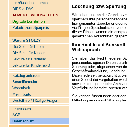
für häusliches Lernen
Löschung bzw. Sperrung 
DIES & DAS
Wir halten uns an die Grundsätz
ADVENT / WEIHNACHTEN
speichern Ihre personenbezogenen
Digitale Lernhilfen
hier genannten Zwecke erforderli
Pakete zum Sparpreis
vielfältigen Speicherfristen vors
dieser Fristen werden die entsp
gesetzlichen Vorschriften gesperr
Warum STOLZ?
Ihre Rechte auf Auskunft
Die Seite für Eltern
Widerspruch
Die Seite für Kinder
Sie haben das Recht, jederzeit A
Lektüre für Erstleser
personenbezogenen Daten zu erha
Lektüre für Kinder ab 8
Sperrung oder, abgesehen von de
Geschäftsabwicklung, Löschung I
Daten jederzeit berücksichtigt w
Katalog anfordern
einer Sperrdatei vorgehalten wer
Bestellformular
soweit keine gesetzliche Archivie
Verpflichtung besteht, sperren wi
Warenkorb
Mein Konto
Sie können Änderungen oder den W
Mitteilung an uns mit Wirkung fü
Bestellinfo / Häufige Fragen
Impressum
AGB
Datenschutz