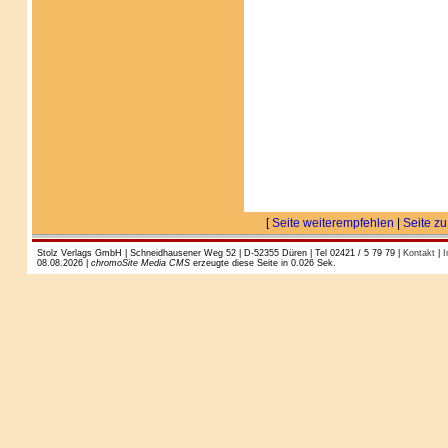
[
Seite weiterempfehlen
|
Seite zu
Stolz Verlags GmbH | Schneidhausener Weg 52 | D-52355 Düren | Tel 02421 / 5 79 79 |
Kontakt
|
I
08.08.2026 |
chromoSite Media CMS
erzeugte diese Seite in 0.026 Sek.