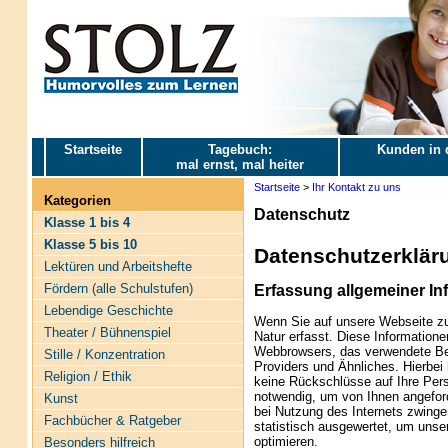
Startseite
Tagebuch:
Kunden in 
mal ernst, mal heiter
Startseite
>
Ihr Kontakt zu uns
Kategorien
Datenschutz
Klasse 1 bis 4
Klasse 5 bis 10
Datenschutzerklär
Lektüren und Arbeitshefte
Fördern (alle Schulstufen)
Erfassung allgemeiner In
Lebendige Geschichte
Wenn Sie auf unsere Webseite zu
Theater / Bühnenspiel
Natur erfasst. Diese Informatione
Webbrowsers, das verwendete Be
Stille / Konzentration
Providers und Ähnliches. Hierbei
Religion / Ethik
keine Rückschlüsse auf Ihre Pers
notwendig, um von Ihnen angeford
Kunst
bei Nutzung des Internets zwing
Fachbücher & Ratgeber
statistisch ausgewertet, um unser
optimieren.
Besonders hilfreich