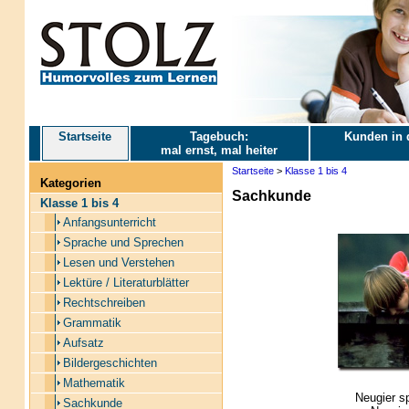
Startseite
Tagebuch:
Kunden in 
mal ernst, mal heiter
Startseite
>
Klasse 1 bis 4
Kategorien
Sachkunde
Klasse 1 bis 4
Anfangsunterricht
Sprache und Sprechen
Lesen und Verstehen
Lektüre / Literaturblätter
Rechtschreiben
Grammatik
Aufsatz
Bildergeschichten
Mathematik
Neugier s
Sachkunde