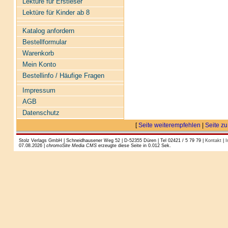
Lektüre für Erstleser
Lektüre für Kinder ab 8
Katalog anfordern
Bestellformular
Warenkorb
Mein Konto
Bestellinfo / Häufige Fragen
Impressum
AGB
Datenschutz
[
Seite weiterempfehlen
|
Seite zu
Stolz Verlags GmbH | Schneidhausener Weg 52 | D-52355 Düren | Tel 02421 / 5 79 79 |
Kontakt
|
I
07.08.2026 |
chromoSite Media CMS
erzeugte diese Seite in 0.012 Sek.