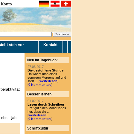
 Konto
tellt sich vor
Kontakt
Neu im Tagebuch:
27.03.2017
Die gestohlene Stunde
Da wacht man eines
sonnigen Morgens auf und
stellt ... [
weiterlesen
]
[
0 Kommentare
]
eraktivität
Besser lernen:
01.02.2017
Lesen durch Schreiben
Erst gut einen Monat ist es
her, dass die ...
[
weiterlesen
]
 Lebensjahr
[
0 Kommentare
]
Schriftkultur: