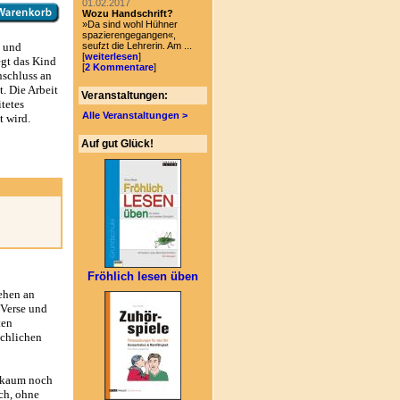
01.02.2017
Wozu Handschrift?
»Da sind wohl Hühner
spazierengegangen«,
seufzt die Lehrerin. Am ...
n und
[
weiterlesen
]
egt das Kind
[
2 Kommentare
]
nschluss an
. Die Arbeit
Veranstaltungen:
tetes
Alle Veranstaltungen >
 wird.
Auf gut Glück!
Fröhlich lesen üben
ehen an
 Verse und
ten
achlichen
e kaum noch
ch, ohne