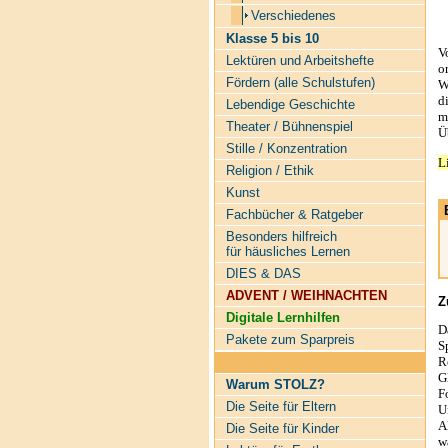
Verschiedenes
Klasse 5 bis 10
V
Lektüren und Arbeitshefte
o
Fördern (alle Schulstufen)
W
d
Lebendige Geschichte
m
Theater / Bühnenspiel
Ü
Stille / Konzentration
L
Religion / Ethik
Kunst
Fachbücher & Ratgeber
Besonders hilfreich
für häusliches Lernen
DIES & DAS
ADVENT / WEIHNACHTEN
Z
Digitale Lernhilfen
D
Pakete zum Sparpreis
S
R
G
Warum STOLZ?
F
Die Seite für Eltern
U
A
Die Seite für Kinder
w