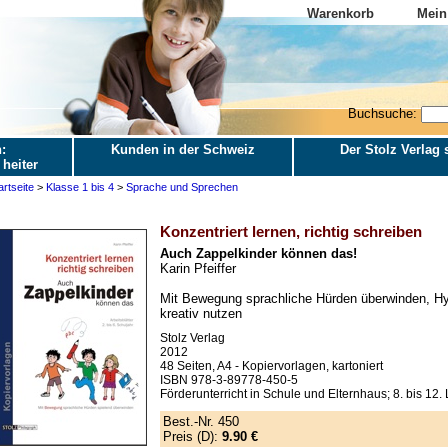
Warenkorb
Mein
Buchsuche:
:
Kunden in der Schweiz
Der Stolz Verlag s
 heiter
artseite
>
Klasse 1 bis 4
>
Sprache und Sprechen
Konzentriert lernen, richtig schreiben
Auch Zappelkinder können das!
Karin Pfeiffer
Mit Bewegung sprachliche Hürden überwinden, Hyp
kreativ nutzen
Stolz Verlag
2012
48 Seiten, A4 - Kopiervorlagen, kartoniert
ISBN 978-3-89778-450-5
Förderunterricht in Schule und Elternhaus; 8. bis 12.
Best.-Nr. 450
Preis (D):
9.90 €