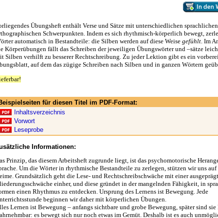
orliegendes Übungsheft enthält Verse und Sätze mit unterschiedlichen sprachliche
rthographischen Schwerpunkten. Indem es sich rhythmisch-körperlich bewegt, zerl
örter automatisch in Bestandteile: die Silben werden auf diese Weise
gefühlt
. Im A
ie Körperübungen fällt das Schreiben der jeweiligen Übungswörter und –sätze leicht
it Silben verhilft zu besserer Rechtschreibung. Zu jeder Lektion gibt es ein vorberei
bungsblatt, auf dem das zügige Schreiben nach Silben und in ganzen Wörtern geübt
ieferbar!
Beispielseiten für diesen Titel im PDF-Format:
Inhaltsverzeichnis
Vorwort
Leseprobe
usätzliche Informationen:
as Prinzip, das diesem Arbeitsheft zugrunde liegt, ist das psychomotorische Herang
prache. Um die Wörter in rhythmische Bestandteile zu zerlegen, stützen wir uns auf
eime. Grundsätzlich geht die Lese- und Rechtschreibschwäche mit einer ausgepräg
liederungsschwäche einher, und diese gründet in der mangelnden Fähigkeit, in spr
ormen einen Rhythmus zu entdecken. Ursprung des Lernens ist Bewegung. Jede
nterrichtsstunde beginnen wir daher mit körperlichen Übungen.
lles Lernen ist Bewegung – anfangs sichtbare und grobe Bewegung, später sind si
ahrnehmbar: es bewegt sich nur noch etwas im Gemüt. Deshalb ist es auch unmögli