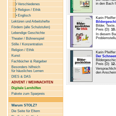
in den Bach 
Verschiedenes
Religion / Ethik
Englisch
Karin Pfeiffe
Lektüren und Arbeitshefte
Bildergeschi
Bilder, Texte
Fördern (alle Schulstufen)
Preis (D):
10.
Lebendige Geschichte
In diesem Ba
Problemstellu
Theater / Bühnenspiel
Stille / Konzentration
Religion / Ethik
Karin Pfeiffe
Kunst
Der Schnee
Bildergeschi
Fachbücher & Ratgeber
Preis (D):
12.
Besonders hilfreich
Versprachlich
für häusliches Lernen
den Anschein 
DIES & DAS
ADVENT / WEIHNACHTEN
Digitale Lernhilfen
Pakete zum Sparpreis
Warum STOLZ?
Die Seite für Eltern