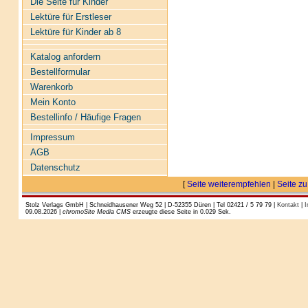
Die Seite für Kinder
Lektüre für Erstleser
Lektüre für Kinder ab 8
Katalog anfordern
Bestellformular
Warenkorb
Mein Konto
Bestellinfo / Häufige Fragen
Impressum
AGB
Datenschutz
[
Seite weiterempfehlen
|
Seite zu
Stolz Verlags GmbH | Schneidhausener Weg 52 | D-52355 Düren | Tel 02421 / 5 79 79 |
Kontakt
|
I
09.08.2026 |
chromoSite Media CMS
erzeugte diese Seite in 0.029 Sek.