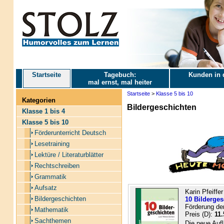
Startseite
Tagebuch:
Kunden in 
mal ernst, mal heiter
Startseite
>
Klasse 5 bis 10
Kategorien
Bildergeschichten
Klasse 1 bis 4
Klasse 5 bis 10
Förderunterricht Deutsch
Lesetraining
Lektüre / Literaturblätter
Rechtschreiben
Grammatik
Aufsatz
Karin Pfeiffe
Bildergeschichten
10 Bilderge
Förderung der
Mathematik
Preis (D):
11.
Sachthemen
Die neue Auf