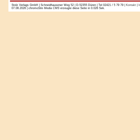
Stolz Verlags GmbH | Schneidhausener Weg 52 | D-52355 Düren | Tel 02421 / 5 79 79 |
Kontakt
|
I
07.08.2026 |
chromoSite Media CMS
erzeugte diese Seite in 0.026 Sek.