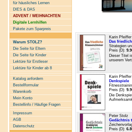
für häusliches Lernen
DIES & DAS
ADVENT / WEIHNACHTEN
Digitale Lernhilfen
Pakete zum Sparpreis
Karin Pfeiffer
Das friedli
Warum STOLZ?
Strategien un
Die Seite für Eltern
Preis (D):
9.9
Die Seite für Kinder
Dieser Titel i
unserem Vertr
Lektüre für Erstleser
Lektüre für Kinder ab 8
Karin Pfeiffer
Katalog anfordern
Denkspiele
Bestellformular
Fitnesstraini
Preis (D):
9.9
Warenkorb
Die Denkspie
Mein Konto
Aufmerksamke
Bestellinfo / Häufige Fragen
Impressum
Peter Stolz
AGB
Gedächtnis t
Zeichenvorlag
Datenschutz
Preis (D):
6.8