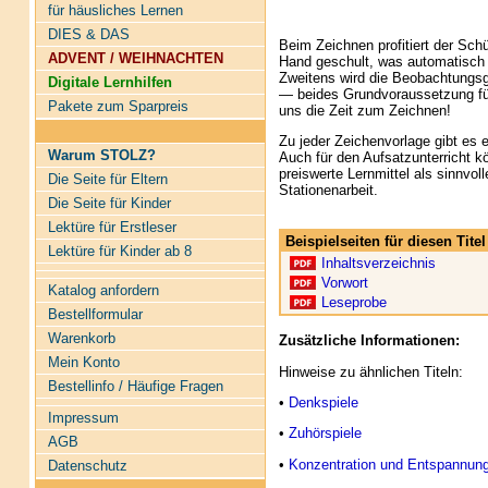
für häusliches Lernen
DIES & DAS
Beim Zeichnen profitiert der Schü
ADVENT / WEIHNACHTEN
Hand geschult, was automatisch d
Zweitens wird die Beobachtungsg
Digitale Lernhilfen
— beides Grundvoraussetzung für
Pakete zum Sparpreis
uns die Zeit zum Zeichnen!
Zu jeder Zeichenvorlage gibt es 
Warum STOLZ?
Auch für den Aufsatzunterricht k
preiswerte Lernmittel als sinnvo
Die Seite für Eltern
Stationenarbeit.
Die Seite für Kinder
Lektüre für Erstleser
Beispielseiten für diesen Tit
Lektüre für Kinder ab 8
Inhaltsverzeichnis
Vorwort
Katalog anfordern
Leseprobe
Bestellformular
Warenkorb
Zusätzliche Informationen:
Mein Konto
Hinweise zu ähnlichen Titeln:
Bestellinfo / Häufige Fragen
•
Denkspiele
Impressum
•
Zuhörspiele
AGB
•
Konzentration und Entspannun
Datenschutz