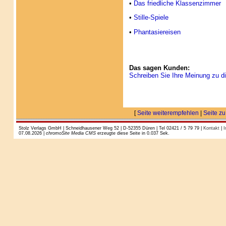
•
Das friedliche Klassenzimmer
•
Stille-Spiele
•
Phantasiereisen
Das sagen Kunden:
Schreiben Sie Ihre Meinung zu di
[
Seite weiterempfehlen
|
Seite zu
Stolz Verlags GmbH | Schneidhausener Weg 52 | D-52355 Düren | Tel 02421 / 5 79 79 |
Kontakt
|
I
07.08.2026 |
chromoSite Media CMS
erzeugte diese Seite in 0.037 Sek.