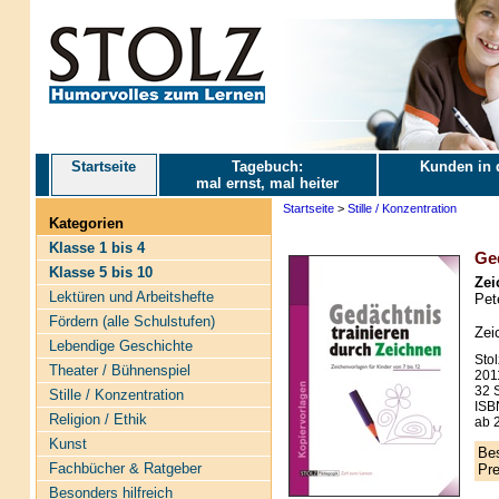
Startseite
Tagebuch:
Kunden in 
mal ernst, mal heiter
Startseite
>
Stille / Konzentration
Kategorien
Klasse 1 bis 4
Ged
Klasse 5 bis 10
Zei
Lektüren und Arbeitshefte
Pet
Fördern (alle Schulstufen)
Zei
Lebendige Geschichte
Stol
Theater / Bühnenspiel
201
32 S
Stille / Konzentration
ISB
Religion / Ethik
ab 2
Kunst
Bes
Fachbücher & Ratgeber
Pre
Besonders hilfreich