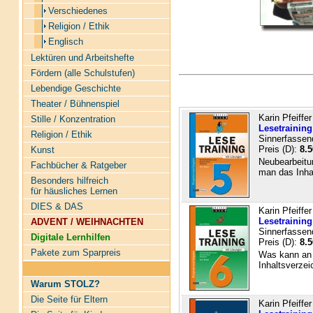
Verschiedenes
Religion / Ethik
Englisch
Lektüren und Arbeitshefte
Fördern (alle Schulstufen)
Lebendige Geschichte
Theater / Bühnenspiel
Karin Pfeiffer
Stille / Konzentration
Lesetraining
Religion / Ethik
Sinnerfassen
Preis (D):
8.5
Kunst
Neubearbeitu
Fachbücher & Ratgeber
man das Inhal
Besonders hilfreich
für häusliches Lernen
DIES & DAS
Karin Pfeiffer
Lesetraining
ADVENT / WEIHNACHTEN
Sinnerfassen
Digitale Lernhilfen
Preis (D):
8.5
Pakete zum Sparpreis
Was kann an 
Inhaltsverzei
Warum STOLZ?
Die Seite für Eltern
Karin Pfeiffer