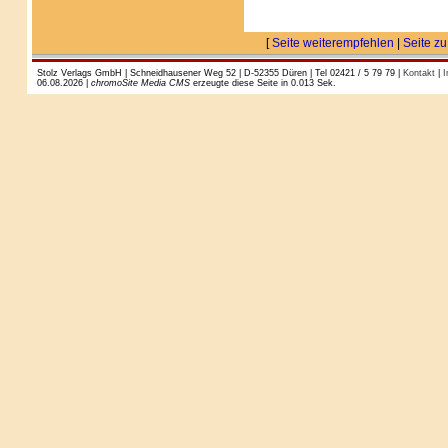
[
Seite weiterempfehlen
|
Seite zu
Stolz Verlags GmbH | Schneidhausener Weg 52 | D-52355 Düren | Tel 02421 / 5 79 79 |
Kontakt
|
I
06.08.2026 |
chromoSite Media CMS
erzeugte diese Seite in 0.013 Sek.