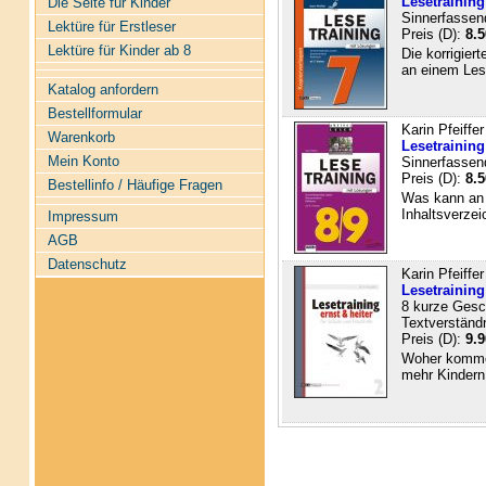
Lesetraining
Die Seite für Kinder
Sinnerfassen
Lektüre für Erstleser
Preis (D):
8.5
Lektüre für Kinder ab 8
Die korrigiert
an einem Lese
Katalog anfordern
Bestellformular
Karin Pfeiffer
Warenkorb
Lesetraining
Mein Konto
Sinnerfassen
Preis (D):
8.5
Bestellinfo / Häufige Fragen
Was kann an 
Inhaltsverzei
Impressum
AGB
Datenschutz
Karin Pfeiffer
Lesetraining
8 kurze Gesch
Textverständ
Preis (D):
9.9
Woher kommen
mehr Kindern 