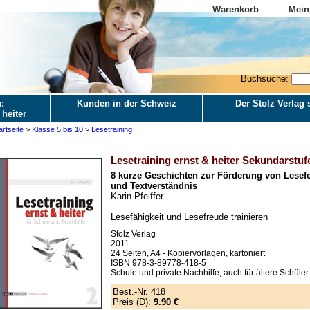
Warenkorb
Mein
Buchsuche:
:
Kunden in der Schweiz
Der Stolz Verlag s
 heiter
artseite
>
Klasse 5 bis 10
>
Lesetraining
Lesetraining ernst & heiter Sekundarstuf
8 kurze Geschichten zur Förderung von Lesefer
und Textverständnis
Karin Pfeiffer
Lesefähigkeit und Lesefreude trainieren
Stolz Verlag
2011
24 Seiten, A4 - Kopiervorlagen, kartoniert
ISBN 978-3-89778-418-5
Schule und private Nachhilfe, auch für ältere Schüler
Best.-Nr. 418
Preis (D):
9.90 €