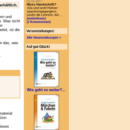
01.02.2017
Wozu Handschrift?
erhältlich.
»Da sind wohl Hühner
spazierengegangen«,
seufzt die Lehrerin. Am ...
ern und
[
weiterlesen
]
n. Was nicht
[
2 Kommentare
]
er
tet, ist die
Veranstaltungen:
Alle Veranstaltungen >
en das, was
Auf gut Glück!
.
Wie geht es weiter?...
material
Sinn
,
ieses