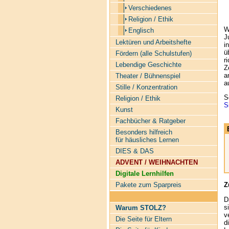
Verschiedenes
Religion / Ethik
W
Englisch
J
Lektüren und Arbeitshefte
i
ü
Fördern (alle Schulstufen)
r
Lebendige Geschichte
Z
a
Theater / Bühnenspiel
a
Stille / Konzentration
S
Religion / Ethik
S
Kunst
Fachbücher & Ratgeber
Besonders hilfreich
für häusliches Lernen
DIES & DAS
ADVENT / WEIHNACHTEN
Digitale Lernhilfen
Pakete zum Sparpreis
Z
D
s
Warum STOLZ?
v
Die Seite für Eltern
d