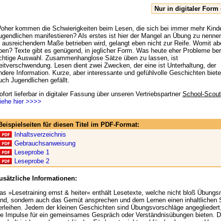
Nur in digitaler Form 
oher kommen die Schwierigkeiten beim Lesen, die sich bei immer mehr Kind
ugendlichen manifestieren? Als erstes ist hier der Mangel an Übung zu nenne
n ausreichendem Maße betrieben wird, gelangt eben nicht zur Reife. Womit ab
ben? Texte gibt es genügend, in jeglicher Form. Was heute eher Probleme berei
ichtige Auswahl. Zusammenhanglose Sätze üben zu lassen, ist
eitverschwendung. Lesen dient zwei Zwecken, der eine ist Unterhaltung, der
ndere Information. Kurze, aber interessante und gefühlvolle Geschichten biet
uch Jugendlichen gefällt.
ofort lieferbar in digitaler Fassung über unseren Vertriebspartner
School-Scout
iehe hier >>>>
Beispielseiten für diesen Titel im PDF-Format:
Inhaltsverzeichnis
Gebrauchsanweisung
Leseprobe 1
Leseprobe 2
usätzliche Informationen:
as »Lesetraining ernst & heiter« enthält Lesetexte, welche nicht bloß Übungs
ind, sondern auch das Gemüt ansprechen und dem Lernen einen inhaltlichen 
erleihen. Jedem der kleinen Geschichten sind Übungsvorschläge angegliedert
ie Impulse für ein gemeinsames Gespräch oder Verständnisübungen bieten. D