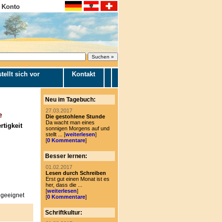
 Konto
tellt sich vor
Kontakt
Neu im Tagebuch:
27.03.2017
e
Die gestohlene Stunde
Da wacht man eines
tigkeit
sonnigen Morgens auf und
stellt ... [
weiterlesen
]
[
0 Kommentare
]
Besser lernen:
01.02.2017
Lesen durch Schreiben
Erst gut einen Monat ist es
her, dass die ...
[
weiterlesen
]
 geeignet
[
0 Kommentare
]
Schriftkultur: