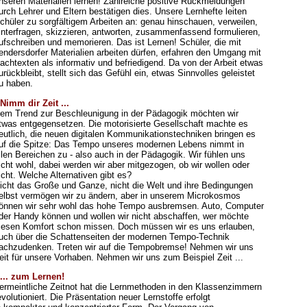
nseren Materialien lernen! Zahlreiche positive Rückmeldungen
urch Lehrer und Eltern bestätigen dies. Unsere Lernhefte leiten
chüler zu sorgfältigem Arbeiten an: genau hinschauen, verweilen,
interfragen, skizzieren, antworten, zusammenfassend formulieren,
ufschreiben und memorieren. Das ist Lernen! Schüler, die mit
endersdorfer Materialien arbeiten dürfen, erfahren den Umgang mit
achtexten als informativ und befriedigend. Da von der Arbeit etwas
urückbleibt, stellt sich das Gefühl ein, etwas Sinnvolles geleistet
u haben.
 Nimm dir Zeit ...
em Trend zur Beschleunigung in der Pädagogik möchten wir
twas entgegensetzen. Die motorisierte Gesellschaft machte es
eutlich, die neuen digitalen Kommunikationstechniken bringen es
uf die Spitze: Das Tempo unseres modernen Lebens nimmt in
llen Bereichen zu - also auch in der Pädagogik. Wir fühlen uns
icht wohl, dabei werden wir aber mitgezogen, ob wir wollen oder
icht. Welche Alternativen gibt es?
icht das Große und Ganze, nicht die Welt und ihre Bedingungen
elbst vermögen wir zu ändern, aber in unserem Microkosmos
önnen wir sehr wohl das hohe Tempo ausbremsen. Auto, Computer
der Handy können und wollen wir nicht abschaffen, wer möchte
iesen Komfort schon missen. Doch müssen wir es uns erlauben,
uch über die Schattenseiten der modernen Tempo-Technik
achzudenken. Treten wir auf die Tempobremse! Nehmen wir uns
eit für unsere Vorhaben. Nehmen wir uns zum Beispiel Zeit ...
 ... zum Lernen!
ermeintliche Zeitnot hat die Lernmethoden in den Klassenzimmern
evolutioniert. Die Präsentation neuer Lernstoffe erfolgt