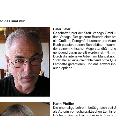
nd das sind wir:
Peter Stolz
Geschäftsführer der Stolz Verlags GmbH 
des Verlags. Der gelernte Buchdrucker bet
als Grafiker, Fotograf, Illustrator und Auto
Buch passiert seinen Schreibtisch, kaum 
der seinem kritischen Auge standhält, ehe
genügend daran gefeilt worden ist. (Nimm di
Durch die intensive Arbeit am Manuskript
Stolz Verlag eine gleichbleibend hohe Qual
Lernhefte garantieren, und das sowohl inha
auch optisch.
Karin Pfeiffer
Die ehemalige Lehrerin betätigt sich seit 
als Autorin von schulpraktischen Lernhilf
Büchern. Sie freut sich über jede Zuschrif