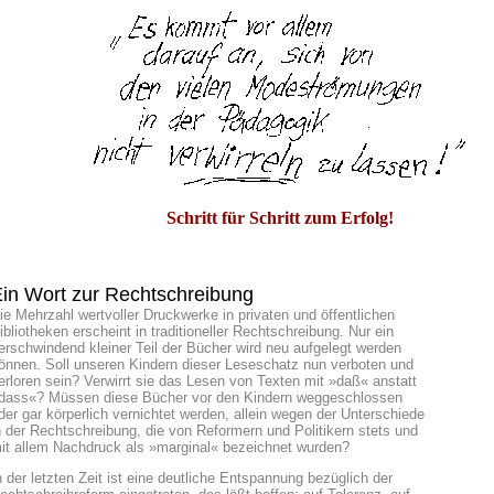
Schritt für Schritt zum Erfolg!
in Wort zur Rechtschreibu
ng
ie Mehrzahl wertvoller Druckwerke in privaten und öffentlichen
ibliotheken erscheint in traditioneller Rechtschreibung. Nur ein
erschwindend kleiner Teil der Bücher wird neu aufgelegt werden
önnen. Soll unseren Kindern dieser Leseschatz nun verboten und
erloren sein? Verwirrt sie das Lesen von Texten mit »daß« anstatt
dass«? Müssen diese Bücher vor
den Kindern weggeschlossen
der gar körperlich vernichtet werden, allein wegen der Unterschiede
n der Rechtschreibung, die von Reformern und Politikern stets und
it allem Nachdruck als »marginal« bezeichnet wurden?
n der letzten Zeit ist eine deutliche Entspannung bezüglich der