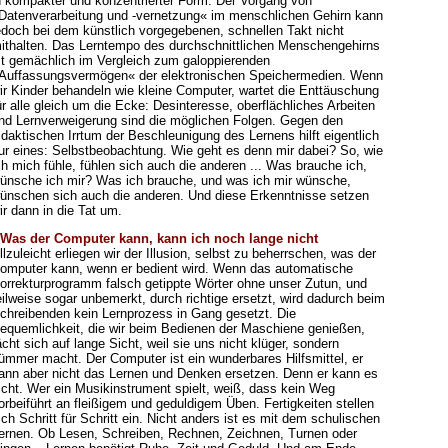
n kompakter und konzentrierter Form. Der Vorgang von
Datenverarbeitung und -vernetzung« im menschlichen Gehirn kann
edoch bei dem künstlich vorgegebenen, schnellen Takt nicht
ithalten. Das Lerntempo des durchschnittlichen Menschengehirns
st gemächlich im Vergleich zum galoppierenden
Auffassungsvermögen« der elektronischen Speichermedien. Wenn
ir Kinder behandeln wie kleine Computer, wartet die Enttäuschung
ür alle gleich um die Ecke: Desinteresse, oberflächliches Arbeiten
nd Lernverweigerung sind die möglichen Folgen. Gegen den
idaktischen Irrtum der Beschleunigung des Lernens hilft eigentlich
ur eines: Selbstbeobachtung. Wie geht es denn mir dabei? So, wie
ch mich fühle, fühlen sich auch die anderen ... Was brauche ich,
ünsche ich mir? Was ich brauche, und was ich mir wünsche,
ünschen sich auch die anderen. Und diese Erkenntnisse setzen
ir dann in die Tat um.
 Was der Computer kann, kann ich noch lange nicht
llzuleicht erliegen wir der Illusion, selbst zu beherrschen, was der
omputer kann, wenn er bedient wird. Wenn das automatische
orrekturprogramm falsch getippte Wörter ohne unser Zutun, und
eilweise sogar unbemerkt, durch richtige ersetzt, wird dadurch beim
chreibenden kein Lernprozess in Gang gesetzt. Die
equemlichkeit, die wir beim Bedienen der Maschiene genießen,
ächt sich auf lange Sicht, weil sie uns nicht klüger, sondern
ümmer macht. Der Computer ist ein wunderbares Hilfsmittel, er
ann aber nicht das Lernen und Denken ersetzen. Denn er kann es
icht. Wer ein Musikinstrument spielt, weiß, dass kein Weg
orbeiführt an fleißigem und geduldigem Üben. Fertigkeiten stellen
ich Schritt für Schritt ein. Nicht anders ist es mit dem schulischen
ernen. Ob Lesen, Schreiben, Rechnen, Zeichnen, Turnen oder