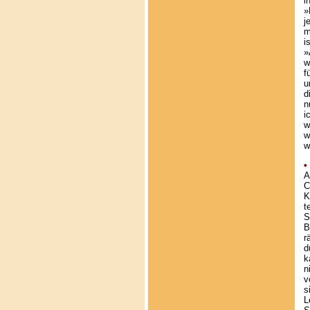
i
»
j
m
i
»
w
f
u
d
n
i
w
w
w
•
A
C
K
t
S
B
r
d
k
n
v
s
L