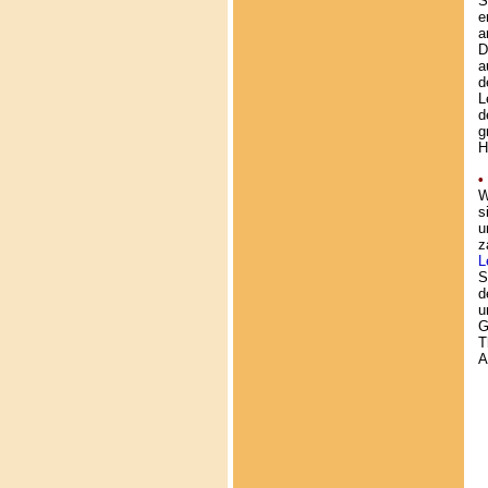
S
e
a
D
a
d
L
d
g
H
•
W
s
u
z
L
S
d
u
G
T
A