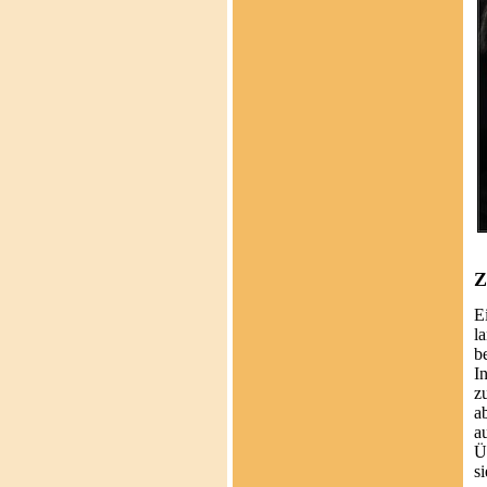
Z
E
l
b
I
z
a
a
Ü
s