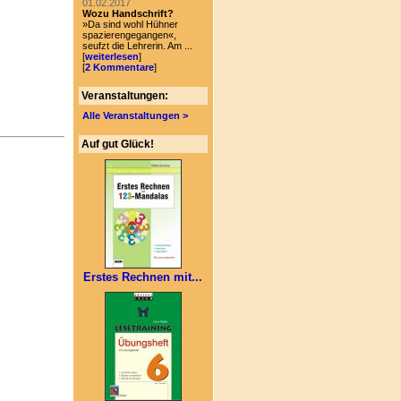
01.02.2017
Wozu Handschrift?
»Da sind wohl Hühner
spazierengegangen«,
seufzt die Lehrerin. Am ...
[
weiterlesen
]
[
2 Kommentare
]
Veranstaltungen:
Alle Veranstaltungen >
Auf gut Glück!
Erstes Rechnen mit...