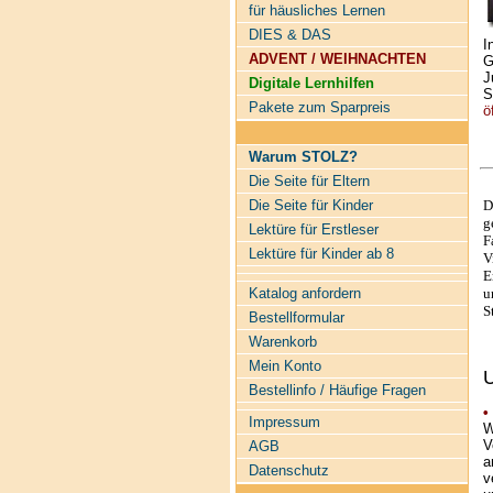
für häusliches Lernen
DIES & DAS
I
ADVENT / WEIHNACHTEN
G
J
Digitale Lernhilfen
S
Pakete zum Sparpreis
ö
Warum STOLZ?
Die Seite für Eltern
D
Die Seite für Kinder
g
Lektüre für Erstleser
F
Lektüre für Kinder ab 8
V
E
u
Katalog anfordern
S
Bestellformular
Warenkorb
Mein Konto
U
Bestellinfo / Häufige Fragen
•
Impressum
W
V
AGB
a
Datenschutz
v