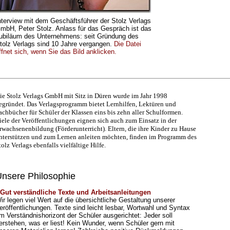
nterview mit dem Geschäftsführer der Stolz Verlags
mbH, Peter Stolz. Anlass für das Gespräch ist das
ubiläum des Unternehmens: seit Gründung des
tolz Verlags sind 10 Jahre vergangen.
Die Datei
ffnet sich, wenn Sie das Bild anklicken.
ie Stolz Verlags GmbH mit Sitz in Düren wurde im Jahr 1998
egründet. Das Verlagsprogramm bietet Lernhilfen, Lektüren und
achbücher für Schüler der Klassen eins bis zehn aller Schulformen.
iele der Veröffentlichungen eignen sich auch zum Einsatz in der
rwachsenenbildung (Förderunterricht). Eltern, die ihre Kinder zu Hause
nterstützen und zum Lernen anleiten möchten, finden im Programm des
tolz Verlags ebenfalls vielfältige Hilfe.
nsere Philosophie
 Gut verständliche Texte und Arbeitsanleitungen
ir legen viel Wert auf die übersichtliche Gestaltung unserer
eröffentlichungen. Texte sind leicht lesbar, Wortwahl und Syntax
m Verständnishorizont der Schüler ausgerichtet: Jeder soll
erstehen, was er liest! Kein Wunder, wenn Schüler gern mit