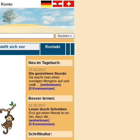
 Konto
tellt sich vor
Kontakt
Neu im Tagebuch:
27.03.2017
Die gestohlene Stunde
Da wacht man eines
sonnigen Morgens auf und
stellt ... [
weiterlesen
]
[
0 Kommentare
]
Besser lernen:
01.02.2017
Lesen durch Schreiben
Erst gut einen Monat ist es
her, dass die ...
[
weiterlesen
]
[
0 Kommentare
]
Schriftkultur: