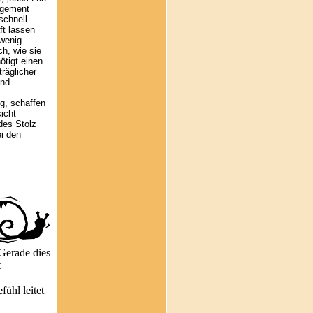
gagement
schnell
t lassen
 wenig
h, wie sie
tigt einen
räglicher
und
lg, schaffen
icht
des Stolz
i den
 Gerade dies
t
ühl leitet