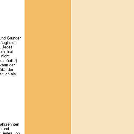
und Gründer
ätigt sich
r. Jedes
ein Text,
 nicht
r Zeit!!!)
 kann der
ität der
ltlich als
Jahrzehnten
en und
t, jedes Lob