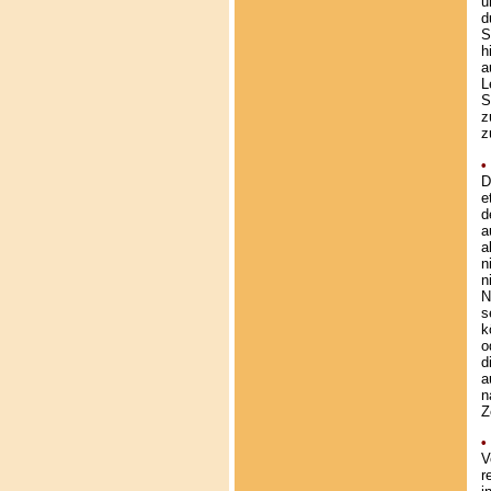
u
d
S
h
a
L
S
z
z
•
D
e
d
a
a
n
n
N
s
k
o
d
a
n
Z
•
V
r