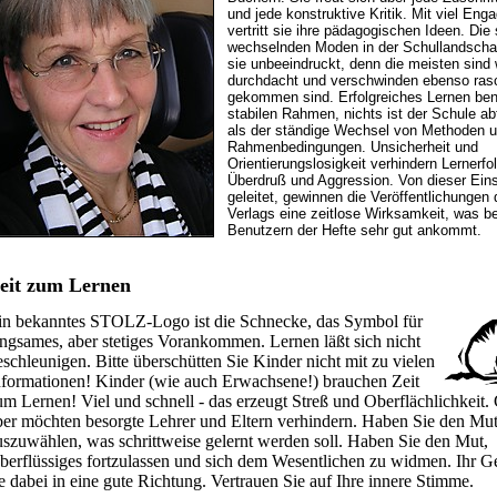
und jede konstruktive Kritik. Mit viel En
vertritt sie ihre pädagogischen Ideen. Die 
wechselnden Moden in der Schullandschaf
sie unbeeindruckt, denn die meisten sind
durchdacht und verschwinden ebenso rasc
gekommen sind. Erfolgreiches Lernen benö
stabilen Rahmen, nichts ist der Schule abt
als der ständige Wechsel von Methoden 
Rahmenbedingungen. Unsicherheit und
Orientierungslosigkeit verhindern Lernerfo
Überdruß und Aggression. Von dieser Eins
geleitet, gewinnen die Veröffentlichungen 
Verlags eine zeitlose Wirksamkeit, was be
Benutzern der Hefte sehr gut ankommt.
eit zum Lernen
in bekanntes STOLZ-Logo ist die Schnecke, das Symbol für
angsames, aber stetiges Vorankommen. Lernen läßt sich nicht
eschleunigen. Bitte überschütten Sie Kinder nicht mit zu vielen
nformationen! Kinder (wie auch Erwachsene!) brauchen Zeit
um Lernen! Viel und schnell - das erzeugt Streß und Oberflächlichkeit.
ber möchten besorgte Lehrer und Eltern verhindern. Haben Sie den Mu
uszuwählen, was schrittweise gelernt werden soll. Haben Sie den Mut,
berflüssiges fortzulassen und sich dem Wesentlichen zu widmen. Ihr Gef
ie dabei in eine gute Richtung. Vertrauen Sie auf Ihre innere Stimme.