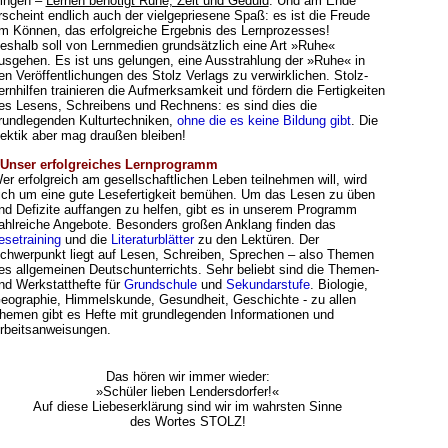
ingen –
Lernen benötigt Ruhe, Zeit und Geduld
. Und am Ende
rscheint endlich auch der vielgepriesene Spaß: es ist die Freude
m Können, das erfolgreiche Ergebnis des Lernprozesses!
eshalb soll von Lernmedien grundsätzlich eine Art »Ruhe«
usgehen. Es ist uns gelungen, eine Ausstrahlung der »Ruhe« in
en Veröffentlichungen des Stolz Verlags zu verwirklichen. Stolz-
ernhilfen trainieren die Aufmerksamkeit und fördern die Fertigkeiten
es Lesens, Schreibens und Rechnens: es sind dies die
rundlegenden Kulturtechniken,
ohne die es keine Bildung gibt
. Die
ektik aber mag draußen bleiben!
 Unser erfolgreiches Lernprogramm
er erfolgreich am gesellschaftlichen Leben teilnehmen will, wird
ich um eine gute Lesefertigkeit bemühen. Um das Lesen zu üben
nd Defizite auffangen zu helfen, gibt es in unserem Programm
ahlreiche Angebote. Besonders großen Anklang finden das
esetraining
und die
Literaturblätter
zu den Lektüren. Der
chwerpunkt liegt auf Lesen, Schreiben, Sprechen – also Themen
es allgemeinen Deutschunterrichts. Sehr beliebt sind die Themen-
nd Werkstatthefte für
Grundschule
und
Sekundarstufe
. Biologie,
eographie, Himmelskunde, Gesundheit, Geschichte - zu allen
hemen gibt es Hefte mit grundlegenden Informationen und
rbeitsanweisungen.
Das hören wir immer wieder:
»Schüler lieben Lendersdorfer!«
Auf diese Liebeserklärung sind wir im wahrsten Sinne
des Wortes STOLZ!