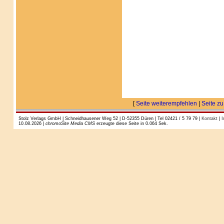
[
Seite weiterempfehlen
|
Seite zu
Stolz Verlags GmbH | Schneidhausener Weg 52 | D-52355 Düren | Tel 02421 / 5 79 79 |
Kontakt
|
I
10.08.2026 |
chromoSite Media CMS
erzeugte diese Seite in 0.064 Sek.