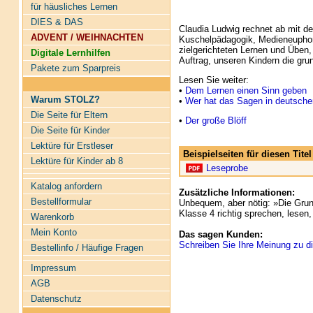
für häusliches Lernen
DIES & DAS
Claudia Ludwig rechnet ab mit de
ADVENT / WEIHNACHTEN
Kuschelpädagogik, Medieneuphori
zielgerichteten Lernen und Üben,
Digitale Lernhilfen
Auftrag, unseren Kindern die gru
Pakete zum Sparpreis
Lesen Sie weiter:
•
Dem Lernen einen Sinn geben
Warum STOLZ?
•
Wer hat das Sagen in deutsch
Die Seite für Eltern
•
Der große Blöff
Die Seite für Kinder
Lektüre für Erstleser
Beispielseiten für diesen Tit
Lektüre für Kinder ab 8
Leseprobe
Katalog anfordern
Zusätzliche Informationen:
Bestellformular
Unbequem, aber nötig: »Die Grun
Klasse 4 richtig sprechen, lesen
Warenkorb
Mein Konto
Das sagen Kunden:
Schreiben Sie Ihre Meinung zu di
Bestellinfo / Häufige Fragen
Impressum
AGB
Datenschutz