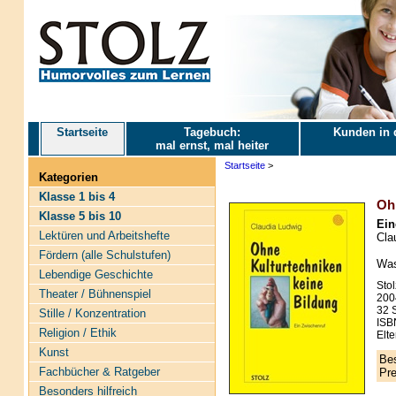
Startseite
Tagebuch:
Kunden in 
mal ernst, mal heiter
Startseite
>
Kategorien
Klasse 1 bis 4
Ohn
Klasse 5 bis 10
Ein
Lektüren und Arbeitshefte
Cla
Fördern (alle Schulstufen)
Was
Lebendige Geschichte
Stol
Theater / Bühnenspiel
200
32 S
Stille / Konzentration
ISB
Religion / Ethik
Elte
Kunst
Bes
Fachbücher & Ratgeber
Pre
Besonders hilfreich