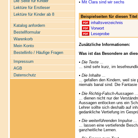
Die Seite für Kinder
•
Mit Clara sind wir sechs
Lektüre für Erstleser
Lektüre für Kinder ab 8
Beispielseiten für diesen Tit
inhaltsverzeichnis
Katalog anfordern
Vorwort
Bestellformular
Leseprobe
Warenkorb
Zusätzliche Informationen:
Mein Konto
Bestellinfo / Häufige Fragen
Was ist das Besondere an dies
Impressum
• Die Texte ...
... sind sehr kurz, im lesefreund
AGB
Datenschutz
• Die Inhalte ...
... gefallen den Kindern, weil sie 
niemals banal sind. Die Fantasie
• Die Richtig-Falsch-Aussagen ..
... dienen nicht nur der Verstän
Aussagen entlocken uns ein Sch
Lehrer sollte sich deshalb auf i
gedankliche Vertiefung im Gespr
• Die weiterführenden Impulse ...
... lassen eine vertiefende Besc
ganzheitliche Lernen.