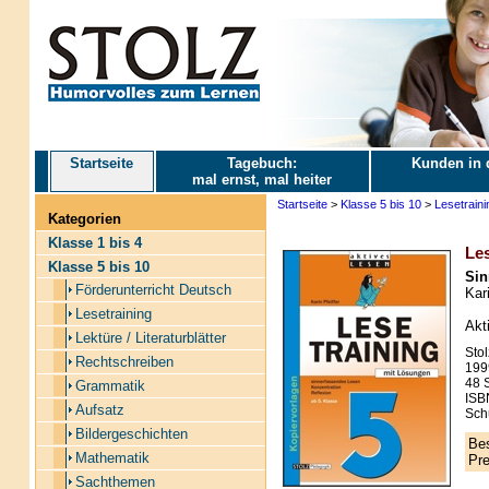
Startseite
Tagebuch:
Kunden in 
mal ernst, mal heiter
Startseite
>
Klasse 5 bis 10
>
Lesetraini
Kategorien
Klasse 1 bis 4
Les
Klasse 5 bis 10
Sin
Förderunterricht Deutsch
Kari
Lesetraining
Akt
Lektüre / Literaturblätter
Stol
Rechtschreiben
199
48 S
Grammatik
ISB
Aufsatz
Schu
Bildergeschichten
Bes
Mathematik
Pre
Sachthemen