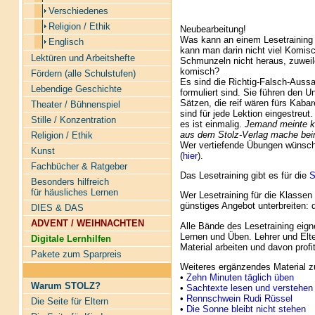
Verschiedenes
Religion / Ethik
Neubearbeitung!
Was kann an einem Lesetraining 
Englisch
kann man darin nicht viel Komi
Lektüren und Arbeitshefte
Schmunzeln nicht heraus, zuweile
komisch?
Fördern (alle Schulstufen)
Es sind die Richtig-Falsch-Auss
Lebendige Geschichte
formuliert sind. Sie führen den 
Sätzen, die reif wären fürs Kaba
Theater / Bühnenspiel
sind für jede Lektion eingestreut
Stille / Konzentration
es ist einmalig.
Jemand meinte kü
aus dem Stolz-Verlag mache bein
Religion / Ethik
Wer vertiefende Übungen wünscht
Kunst
(
hier
).
Fachbücher & Ratgeber
Das Lesetraining gibt es für die
S
Besonders hilfreich
für häusliches Lernen
Wer Lesetraining für die Klasse
günstiges Angebot unterbreiten:
DIES & DAS
ADVENT / WEIHNACHTEN
Alle Bände des Lesetraining eign
Lernen und Üben. Lehrer und Elte
Digitale Lernhilfen
Material arbeiten und davon profi
Pakete zum Sparpreis
Weiteres ergänzendes Material z
•
Zehn Minuten täglich üben
Warum STOLZ?
•
Sachtexte lesen und verstehen
•
Rennschwein Rudi Rüssel
Die Seite für Eltern
•
Die Sonne bleibt nicht stehen