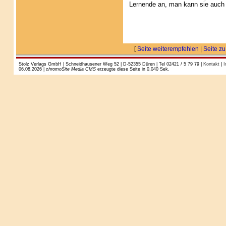
Lernende an, man kann sie auch
[
Seite weiterempfehlen
|
Seite zu
Stolz Verlags GmbH | Schneidhausener Weg 52 | D-52355 Düren | Tel 02421 / 5 79 79 |
Kontakt
|
I
06.08.2026 |
chromoSite Media CMS
erzeugte diese Seite in 0.040 Sek.