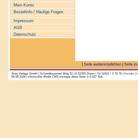
Mein Konto
Bestellinfo / Häufige Fragen
Impressum
AGB
Datenschutz
[
Seite weiterempfehlen
|
Seite zu
Stolz Verlags GmbH | Schneidhausener Weg 52 | D-52355 Düren | Tel 02421 / 5 79 79 |
Kontakt
|
I
06.08.2026 |
chromoSite Media CMS
erzeugte diese Seite in 0.037 Sek.