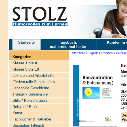
Startseite
Tagebuch:
Kunden in 
mal ernst, mal heiter
Startseite
>
Digitale Lernhilfen
>
Diverse
Kategorien
Klasse 1 bis 4
Ko
Klasse 5 bis 10
Mot
Lektüren und Arbeitshefte
Kari
Fördern (alle Schulstufen)
Für
Lebendige Geschichte
Stol
Theater / Bühnenspiel
200
66 S
Stille / Konzentration
ISB
Religion / Ethik
Ler
Kunst
Bes
Fachbücher & Ratgeber
Pre
Besonders hilfreich