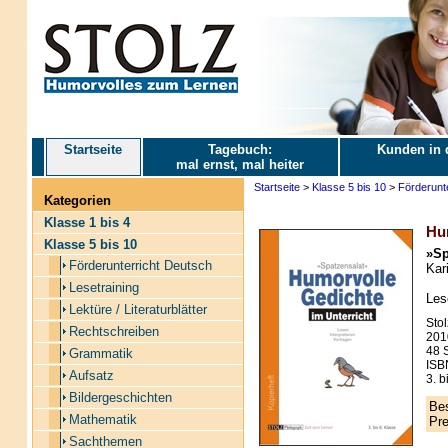
Startseite
Tagebuch:
Kunden in 
mal ernst, mal heiter
Startseite
>
Klasse 5 bis 10
>
Förderunt
Kategorien
Klasse 1 bis 4
Hum
Klasse 5 bis 10
»Sp
Förderunterricht Deutsch
Kari
Lesetraining
Les
Lektüre / Literaturblätter
Stol
Rechtschreiben
201
48 S
Grammatik
ISB
Aufsatz
3. b
Bildergeschichten
Bes
Mathematik
Pre
Sachthemen