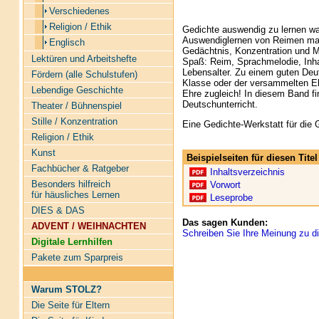
Verschiedenes
Religion / Ethik
Gedichte auswendig zu lernen war
Auswendiglernen von Reimen mag
Englisch
Gedächtnis, Konzentration und 
Lektüren und Arbeitshefte
Spaß: Reim, Sprachmelodie, Inhal
Lebensalter. Zu einem guten Deut
Fördern (alle Schulstufen)
Klasse oder der versammelten El
Lebendige Geschichte
Ehre zugleich! In diesem Band fi
Deutschunterricht.
Theater / Bühnenspiel
Stille / Konzentration
Eine Gedichte-Werkstatt für die 
Religion / Ethik
Kunst
Beispielseiten für diesen Tit
Fachbücher & Ratgeber
Inhaltsverzeichnis
Besonders hilfreich
Vorwort
für häusliches Lernen
Leseprobe
DIES & DAS
Das sagen Kunden:
ADVENT / WEIHNACHTEN
Schreiben Sie Ihre Meinung zu di
Digitale Lernhilfen
Pakete zum Sparpreis
Warum STOLZ?
Die Seite für Eltern