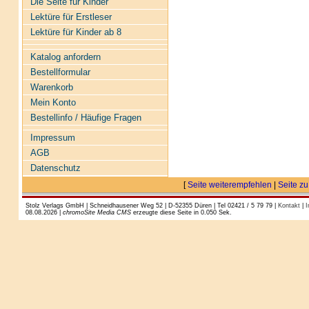
Die Seite für Kinder
Lektüre für Erstleser
Lektüre für Kinder ab 8
Katalog anfordern
Bestellformular
Warenkorb
Mein Konto
Bestellinfo / Häufige Fragen
Impressum
AGB
Datenschutz
[
Seite weiterempfehlen
|
Seite zu
Stolz Verlags GmbH | Schneidhausener Weg 52 | D-52355 Düren | Tel 02421 / 5 79 79 |
Kontakt
|
I
08.08.2026 |
chromoSite Media CMS
erzeugte diese Seite in 0.050 Sek.