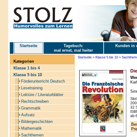
Startseite
Tagebuch:
Kunden in 
mal ernst, mal heiter
Startseite
>
Klasse 5 bis 10
>
Sachthem
Kategorien
Klasse 1 bis 4
Die
Klasse 5 bis 10
Wer
Förderunterricht Deutsch
Kar
Lesetraining
Sin
Lektüre / Literaturblätter
Stol
Rechtschreiben
200
32 S
Grammatik
ISB
Aufsatz
ab 6
Bildergeschichten
Bes
Mathematik
Pre
Sachthemen