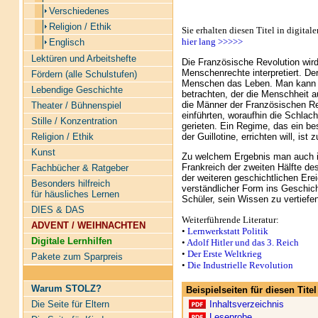
Verschiedenes
Religion / Ethik
Sie erhalten diesen Titel in digita
hier lang >>>>>
Englisch
Lektüren und Arbeitshefte
Die Französische Revolution wird 
Menschenrechte interpretiert. D
Fördern (alle Schulstufen)
Menschen das Leben. Man kann d
Lebendige Geschichte
betrachten, der die Menschheit a
die Männer der Französischen Re
Theater / Bühnenspiel
einführten, woraufhin die Schla
Stille / Konzentration
gerieten. Ein Regime, das ein b
der Guillotine, errichten will, ist 
Religion / Ethik
Kunst
Zu welchem Ergebnis man auch 
Frankreich der zweiten Hälfte de
Fachbücher & Ratgeber
der weiteren geschichtlichen Erei
Besonders hilfreich
verständlicher Form ins Geschic
für häusliches Lernen
Schüler, sein Wissen zu vertief
DIES & DAS
Weiterführende Literatur:
ADVENT / WEIHNACHTEN
•
Lernwerkstatt Politik
Digitale Lernhilfen
•
Adolf Hitler und das 3. Reich
•
Der Erste Weltkrieg
Pakete zum Sparpreis
•
Die Industrielle Revolution
Warum STOLZ?
Beispielseiten für diesen Tit
Inhaltsverzeichnis
Die Seite für Eltern
Leseprobe