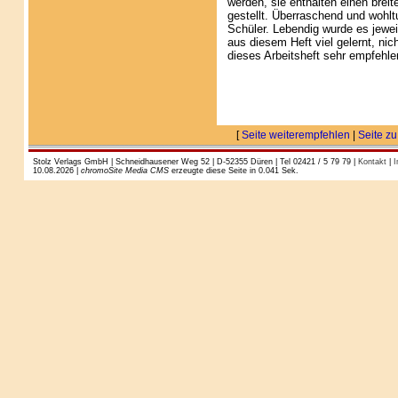
werden, sie enthalten einen breit
gestellt. Überraschend und wohltu
Schüler. Lebendig wurde es jewe
aus diesem Heft viel gelernt, nic
dieses Arbeitsheft sehr empfehle
[
Seite weiterempfehlen
|
Seite zu
Stolz Verlags GmbH | Schneidhausener Weg 52 | D-52355 Düren | Tel 02421 / 5 79 79 |
Kontakt
|
I
10.08.2026 |
chromoSite Media CMS
erzeugte diese Seite in 0.041 Sek.