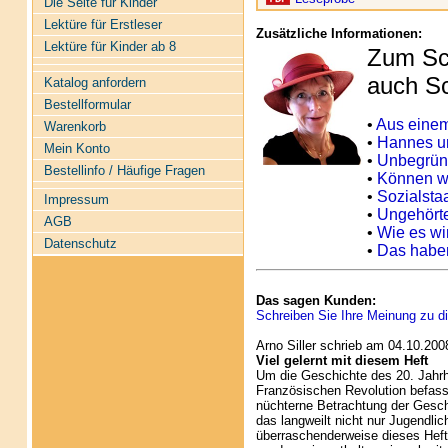
Die Seite für Kinder
Lektüre für Erstleser
Zusätzliche Informationen:
Lektüre für Kinder ab 8
Zum Sc
auch S
Katalog anfordern
Bestellformular
•
Aus einem
Warenkorb
•
Hannes un
Mein Konto
•
Unbegrün
Bestellinfo / Häufige Fragen
•
Können wi
•
Sozialstaa
Impressum
•
Ungehört
AGB
•
Wie es wi
Datenschutz
•
Das haben
Das sagen Kunden:
Schreiben Sie Ihre Meinung zu di
Arno Siller schrieb am 04.10.200
Viel gelernt mit diesem Heft
Um die Geschichte des 20. Jahrh
Französischen Revolution befass
nüchterne Betrachtung der Gesche
das langweilt nicht nur Jugendlic
überraschenderweise dieses Heft.