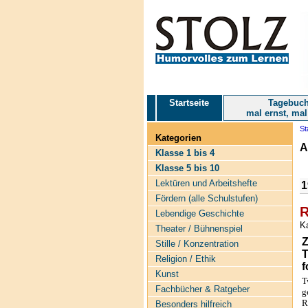
Startseite
Tagebuch
mal ernst, mal
St
Kategorien
A
Klasse 1 bis 4
Klasse 5 bis 10
Lektüren und Arbeitshefte
1
Fördern (alle Schulstufen)
R
Lebendige Geschichte
K
Theater / Bühnenspiel
Z
Stille / Konzentration
T
Religion / Ethik
f
Kunst
T
Fachbücher & Ratgeber
g
R
Besonders hilfreich