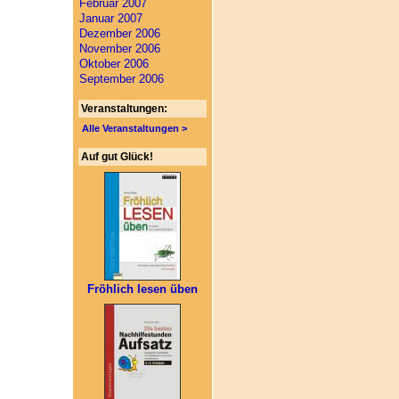
Februar 2007
Januar 2007
Dezember 2006
November 2006
Oktober 2006
September 2006
Veranstaltungen:
Alle Veranstaltungen >
Auf gut Glück!
Fröhlich lesen üben