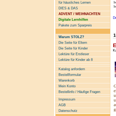
h
für häusliches Lernen
h
DIES & DAS
ADVENT / WEIHNACHTEN
De
Digitale Lernhilfen
Pakete zum Sparpreis
1
Warum STOLZ?
Die Seite für Eltern
E
Die Seite für Kinder
K
Lektüre für Erstleser
Lektüre für Kinder ab 8
Katalog anfordern
Bestellformular
Warenkorb
G
Mein Konto
e
Bestellinfo / Häufige Fragen
u
Impressum
u
a
AGB
g
Datenschutz