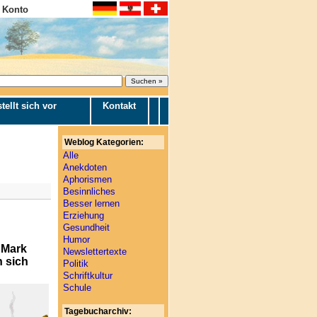
 Konto
tellt sich vor
Kontakt
Weblog Kategorien:
Alle
Anekdoten
Aphorismen
Besinnliches
Besser lernen
Erziehung
Gesundheit
Humor
 Mark
Newslettertexte
n sich
Politik
Schriftkultur
Schule
Tagebucharchiv: