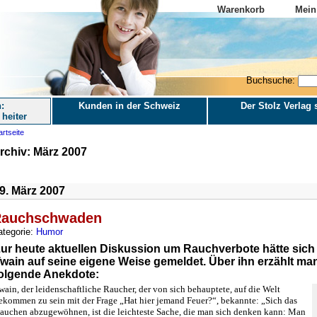
Warenkorb
Mein
Buchsuche:
:
Kunden in der Schweiz
Der Stolz Verlag s
 heiter
artseite
rchiv: März 2007
9. März 2007
auchschwaden
ategorie:
Humor
ur heute aktuellen Diskussion um Rauchverbote hätte sich
wain auf seine eigene Weise gemeldet. Über ihn erzählt ma
olgende Anekdote:
wain, der leidenschaftliche Raucher, der von sich behauptete, auf die Welt
ekommen zu sein mit der Frage „Hat hier jemand Feuer?“, bekannte: „Sich das
auchen abzugewöhnen, ist die leichteste Sache, die man sich denken kann: Man