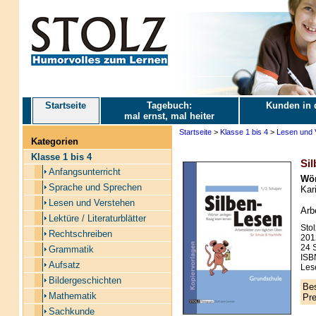
Startseite
Tagebuch:
Kunden in 
mal ernst, mal heiter
Startseite
>
Klasse 1 bis 4
>
Lesen und 
Kategorien
Klasse 1 bis 4
Sil
Anfangsunterricht
Wör
Sprache und Sprechen
Kari
Lesen und Verstehen
Arb
Lektüre / Literaturblätter
Stol
Rechtschreiben
201
24 S
Grammatik
ISB
Aufsatz
Lese
Bildergeschichten
Bes
Mathematik
Pre
Sachkunde