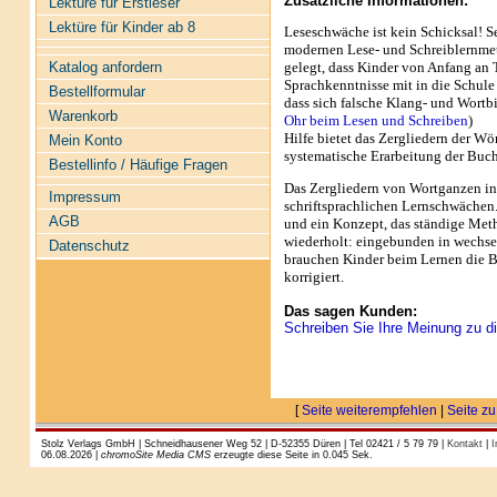
Zusätzliche Informationen:
Lektüre für Erstleser
Lektüre für Kinder ab 8
Leseschwäche ist kein Schicksal! S
modernen Lese- und Schreiblernmeth
gelegt, dass Kinder von Anfang an 
Katalog anfordern
Sprachkenntnisse mit in die Schule 
Bestellformular
dass sich falsche Klang- und Wortbi
Warenkorb
Ohr beim Lesen und Schreiben
)
Hilfe bietet das Zergliedern der Wö
Mein Konto
systematische Erarbeitung der Buc
Bestellinfo / Häufige Fragen
Das Zergliedern von Wortganzen in
Impressum
schriftsprachlichen Lernschwächen
AGB
und ein Konzept, das ständige Met
wiederholt: eingebunden in wechsel
Datenschutz
brauchen Kinder beim Lernen die Be
korrigiert.
Das sagen Kunden:
Schreiben Sie Ihre Meinung zu di
[
Seite weiterempfehlen
|
Seite zu
Stolz Verlags GmbH | Schneidhausener Weg 52 | D-52355 Düren | Tel 02421 / 5 79 79 |
Kontakt
|
I
06.08.2026 |
chromoSite Media CMS
erzeugte diese Seite in 0.045 Sek.