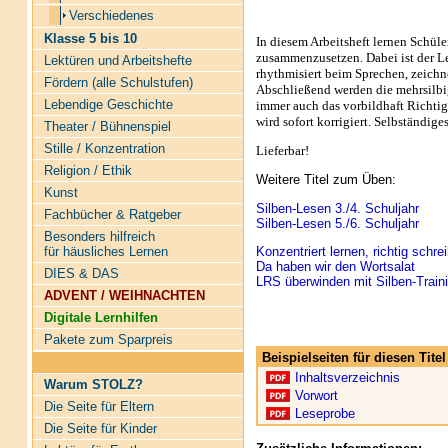
Verschiedenes
Klasse 5 bis 10
In diesem Arbeitsheft lernen Schüle
zusammenzusetzen. Dabei ist der Ler
Lektüren und Arbeitshefte
rhythmisiert beim Sprechen, zeichne
Fördern (alle Schulstufen)
Abschließend werden die mehrsilb
Lebendige Geschichte
immer auch das vorbildhaft Richtige
wird sofort korrigiert. Selbständig
Theater / Bühnenspiel
Stille / Konzentration
Lieferbar!
Religion / Ethik
Weitere Titel zum Üben:
Kunst
Silben-Lesen 3./4. Schuljahr
Fachbücher & Ratgeber
Silben-Lesen 5./6. Schuljahr
Besonders hilfreich
Konzentriert lernen, richtig schre
für häusliches Lernen
Da haben wir den Wortsalat
DIES & DAS
LRS überwinden mit Silben-Train
ADVENT / WEIHNACHTEN
Digitale Lernhilfen
Pakete zum Sparpreis
Beispielseiten für diesen Tit
Inhaltsverzeichnis
Warum STOLZ?
Vorwort
Die Seite für Eltern
Leseprobe
Die Seite für Kinder