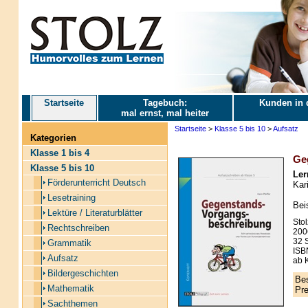
Startseite
Tagebuch:
Kunden in 
mal ernst, mal heiter
Startseite
>
Klasse 5 bis 10
>
Aufsatz
Kategorien
Klasse 1 bis 4
Ge
Klasse 5 bis 10
Ler
Förderunterricht Deutsch
Kari
Lesetraining
Bei
Lektüre / Literaturblätter
Stol
Rechtschreiben
200
32 S
Grammatik
ISB
Aufsatz
ab 
Bildergeschichten
Bes
Mathematik
Pre
Sachthemen