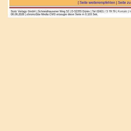
[
Seite weiterempfehlen
|
Seite zu
Stolz Verlags GmbH | Schneidhausener Weg 52 | D-52355 Düren | Tel 02421 / 5 79 79 |
Kontakt
|
I
08.08.2026 |
chromoSite Media CMS
erzeugte diese Seite in 0.103 Sek.