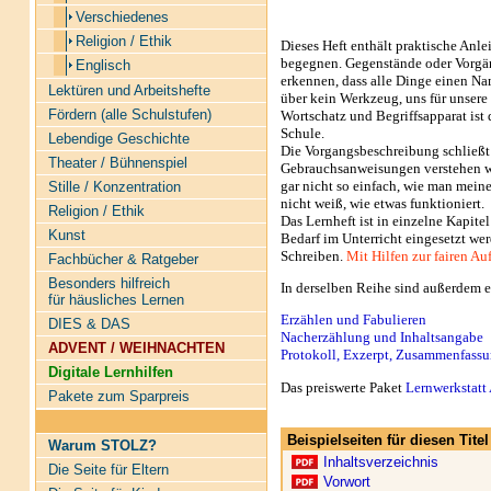
Verschiedenes
Religion / Ethik
Dieses Heft enthält praktische Anl
begegnen. Gegenstände oder Vorgäng
Englisch
erkennen, dass alle Dinge einen N
Lektüren und Arbeitshefte
über kein Werkzeug, uns für unsere
Fördern (alle Schulstufen)
Wortschatz und Begriffsapparat ist 
Schule.
Lebendige Geschichte
Die Vorgangsbeschreibung schließt
Theater / Bühnenspiel
Gebrauchsanweisungen verstehen wir
gar nicht so einfach, wie man meine
Stille / Konzentration
nicht weiß, wie etwas funktioniert.
Religion / Ethik
Das Lernheft ist in einzelne Kapite
Kunst
Bedarf im Unterricht eingesetzt we
Schreiben.
Mit Hilfen zur fairen Au
Fachbücher & Ratgeber
Besonders hilfreich
In derselben Reihe sind außerdem e
für häusliches Lernen
Erzählen und Fabulieren
DIES & DAS
Nacherzählung und Inhaltsangabe
ADVENT / WEIHNACHTEN
Protokoll, Exzerpt, Zusammenfass
Digitale Lernhilfen
Das preiswerte Paket
Lernwerkstatt 
Pakete zum Sparpreis
Beispielseiten für diesen Tit
Warum STOLZ?
Inhaltsverzeichnis
Die Seite für Eltern
Vorwort