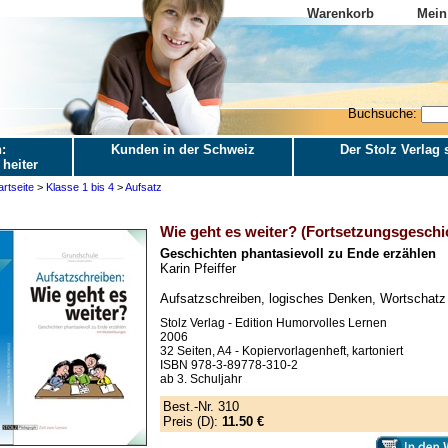
Warenkorb
Mein
Buchsuche:
:
Kunden in der Schweiz
Der Stolz Verlag s
 heiter
artseite
>
Klasse 1 bis 4
>
Aufsatz
Wie geht es weiter? (Fortsetzungsgeschi
Geschichten phantasievoll zu Ende erzählen
Karin Pfeiffer
Aufsatzschreiben, logisches Denken, Wortschatz
Stolz Verlag - Edition Humorvolles Lernen
2006
32 Seiten, A4 - Kopiervorlagenheft, kartoniert
ISBN 978-3-89778-310-2
ab 3. Schuljahr
Best.-Nr. 310
Preis (D):
11.50 €