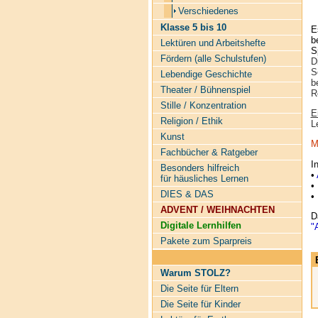
Verschiedenes
Klasse 5 bis 10
E
b
Lektüren und Arbeitshefte
S
Fördern (alle Schulstufen)
D
S
Lebendige Geschichte
b
Theater / Bühnenspiel
R
Stille / Konzentration
E
Religion / Ethik
L
Kunst
M
Fachbücher & Ratgeber
I
Besonders hilfreich
•
für häusliches Lernen
•
DIES & DAS
•
ADVENT / WEIHNACHTEN
D
Digitale Lernhilfen
"
Pakete zum Sparpreis
Warum STOLZ?
Die Seite für Eltern
Die Seite für Kinder