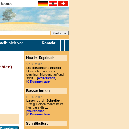
 Konto
tellt sich vor
Kontakt
Neu im Tagebuch:
27.03.2017
chten)
Die gestohlene Stunde
Da wacht man eines
sonnigen Morgens auf und
stellt ... [
weiterlesen
]
[
0 Kommentare
]
Besser lernen:
01.02.2017
Lesen durch Schreiben
Erst gut einen Monat ist es
her, dass die ...
[
weiterlesen
]
[
0 Kommentare
]
Schriftkultur: