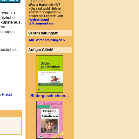
01.02.2017
Wozu Handschrift?
»Da sind wohl Hühner
spazierengegangen«,
e neue zu
seufzt die Lehrerin. Am ...
ätzliche
[
weiterlesen
]
skünste aus.
[
2 Kommentare
]
vem
uf einen
Veranstaltungen:
Alle Veranstaltungen >
äusliches
Auf gut Glück!
n
Paket
Bildergeschichten...