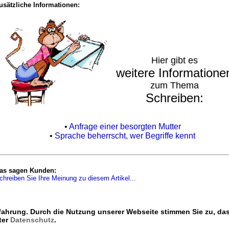
usätzliche Informationen:
Hier gibt es
weitere Informatione
zum Thema
Schreiben:
•
Anfrage einer besorgten Mutter
•
Sprache beherrscht, wer Begriffe kennt
as sagen Kunden:
chreiben Sie Ihre Meinung zu diesem Artikel...
fahrung. Durch die Nutzung unserer Webseite stimmen Sie zu, da
[
Seite weiterempfehlen
|
Seite zu Favoriten hinzufügen
|
Druckversion dieser Seit
ter
Datenschutz
.