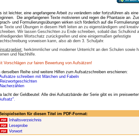
s ist leichter, eine angefangene Arbeit zu verändern oder fortzuführen als ein
eginnen. Die angefangenen Texte motivieren und regen die Phantasie an. Zus
prach- und Formulierungsübungen wirken sich förderlich auf die Formulierung
ie Texte und Übungen in diesem Heft leiten an zu eigenständigem und kreati
chreiben. Wir lassen Geschichten zu Ende schreiben, sobald das Schulkind a
efriedigenden Wortschatz zurückgreifen und eine einigermaßen gefestigte
echtschreibung vorweisen kann, also ab dem 3. Schuljahr.
insatzgebiet:
herkömmlicher und moderner Unterricht an den Schulen sowie h
ernen und Nachhilfe.
it Vorschlägen zur fairen Bewertung von Aufsätzen!
n derselben Reihe sind weitere Hilfen zum Aufsatzschreiben erschienen:
Aufsätze schreiben mit Märchen und Fabeln
Reizwortgeschichten
Nacherzählen
a lacht der Geldbeutel: Alle drei Aufsatzbände der Serie gibt es im preiswerte
Aufsatz".
Beispielseiten für diesen Titel im PDF-Format:
Inhaltsverzeichnis
Leseprobe
Vorwort