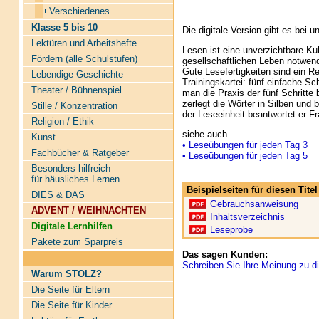
Verschiedenes
Klasse 5 bis 10
Die digitale Version gibt es bei 
Lektüren und Arbeitshefte
Lesen ist eine unverzichtbare Ku
Fördern (alle Schulstufen)
gesellschaftlichen Leben notwend
Gute Lesefertigkeiten sind ein R
Lebendige Geschichte
Trainingskartei: fünf einfache S
Theater / Bühnenspiel
man die Praxis der fünf Schritte
zerlegt die Wörter in Silben und
Stille / Konzentration
der Leseeinheit beantwortet er F
Religion / Ethik
siehe auch
Kunst
• Leseübungen für jeden Tag 3
Fachbücher & Ratgeber
• Leseübungen für jeden Tag 5
Besonders hilfreich
für häusliches Lernen
Beispielseiten für diesen Tit
DIES & DAS
Gebrauchsanweisung
ADVENT / WEIHNACHTEN
Inhaltsverzeichnis
Digitale Lernhilfen
Leseprobe
Pakete zum Sparpreis
Das sagen Kunden:
Schreiben Sie Ihre Meinung zu di
Warum STOLZ?
Die Seite für Eltern
Die Seite für Kinder