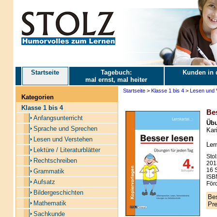
Startseite
Tagebuch:
Kunden in 
mal ernst, mal heiter
Startseite
>
Klasse 1 bis 4
>
Lesen und 
Kategorien
Klasse 1 bis 4
Bes
Anfangsunterricht
Übu
Sprache und Sprechen
Kari
Lesen und Verstehen
Ler
Lektüre / Literaturblätter
Stol
Rechtschreiben
201
16 S
Grammatik
ISB
Aufsatz
Förd
Bildergeschichten
Bes
Mathematik
Pre
Sachkunde