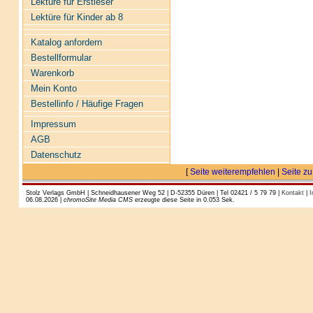
Lektüre für Erstleser
Lektüre für Kinder ab 8
Katalog anfordern
Bestellformular
Warenkorb
Mein Konto
Bestellinfo / Häufige Fragen
Impressum
AGB
Datenschutz
[
Seite weiterempfehlen
|
Seite zu
Stolz Verlags GmbH | Schneidhausener Weg 52 | D-52355 Düren | Tel 02421 / 5 79 79 |
Kontakt
|
I
06.08.2026 |
chromoSite Media CMS
erzeugte diese Seite in 0.053 Sek.