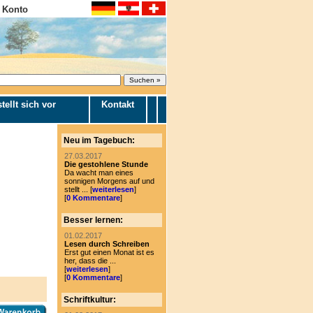
 Konto
tellt sich vor
Kontakt
Neu im Tagebuch:
27.03.2017
Die gestohlene Stunde
Da wacht man eines
sonnigen Morgens auf und
stellt ... [
weiterlesen
]
[
0 Kommentare
]
Besser lernen:
01.02.2017
Lesen durch Schreiben
Erst gut einen Monat ist es
her, dass die ...
[
weiterlesen
]
[
0 Kommentare
]
Schriftkultur: