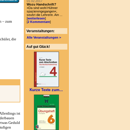
01.02.2017
Wozu Handschrift?
»Da sind wohl Hühner
spazierengegangen«,
seufzt die Lehrerin. Am ...
[
weiterlesen
]
ch – zum
[
2 Kommentare
]
Veranstaltungen:
Alle Veranstaltungen >
chüler, die
Auf gut Glück!
Kurze Texte zum...
llerdings ist
nderbauen
 etwas Geduld
äufigen