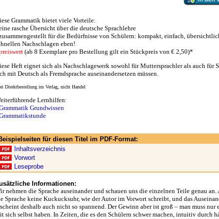
iese Grammatik bietet viele Vorteile:
 eine rasche Übersicht über die deutsche Sprachlehre
 zusammengestellt für die Bedürfnisse von Schülern: kompakt, einfach, übersichtli
chnellen Nachschlagen eben!
preiswert
(ab 8 Exemplare pro Bestellung gilt ein Stückpreis von € 2,50)*
iese Heft eignet sich als Nachschlagewerk sowohl für Muttersprachler als auch für S
ich mit Deutsch als Fremdsprache auseinandersetzen müssen.
ei Direktbestellung im Verlag, nicht Handel
eiterführende Lernhilfen:
Grammatik Grundwissen
Grammatikstunde
Beispielseiten für diesen Titel im PDF-Format:
Inhaltsverzeichnis
Vorwort
Leseprobe
usätzliche Informationen:
ir nehmen die Sprache auseinander und schauen uns die einzelnen Teile genau an. A
ie Sprache keine Kuckucksuhr, wie der Autor im Vorwort schreibt, und das Auseina
rscheint deshalb auch nicht so spannend. Der Gewinn aber ist groß – man muss nur
it sich selbst haben. In Zeiten, die es den Schülern schwer machen, intuitiv durch h