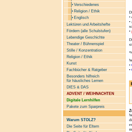
Verschiedenes
Religion / Ethik
D
•
Englisch
•
Lektüren und Arbeitshefte
s
Fördern (alle Schulstufen)
•
Lebendige Geschichte
D
Theater / Bühnenspiel
s
Stille / Konzentration
*b
Religion / Ethik
W
Kunst
•
•
Fachbücher & Ratgeber
Besonders hilfreich
für häusliches Lernen
DIES & DAS
ADVENT / WEIHNACHTEN
Digitale Lernhilfen
Pakete zum Sparpreis
Z
W
d
Warum STOLZ?
e
Die Seite für Eltern
m