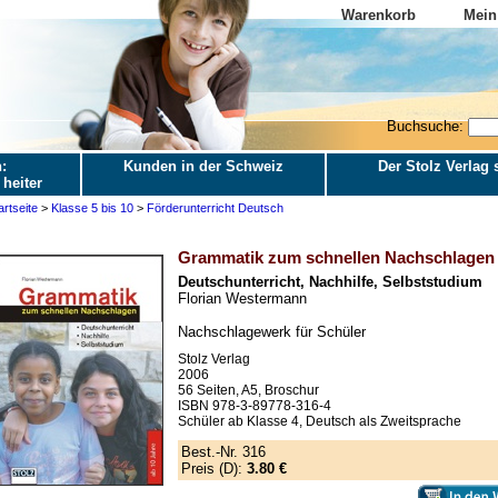
Warenkorb
Mein
Buchsuche:
:
Kunden in der Schweiz
Der Stolz Verlag s
 heiter
artseite
>
Klasse 5 bis 10
>
Förderunterricht Deutsch
Grammatik zum schnellen Nachschlagen
Deutschunterricht, Nachhilfe, Selbststudium
Florian Westermann
Nachschlagewerk für Schüler
Stolz Verlag
2006
56 Seiten, A5, Broschur
ISBN 978-3-89778-316-4
Schüler ab Klasse 4, Deutsch als Zweitsprache
Best.-Nr. 316
Preis (D):
3.80 €