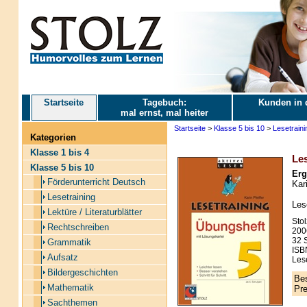
Startseite
Tagebuch:
Kunden in 
mal ernst, mal heiter
Startseite
>
Klasse 5 bis 10
>
Lesetraini
Kategorien
Klasse 1 bis 4
Les
Klasse 5 bis 10
Erg
Förderunterricht Deutsch
Kari
Lesetraining
Les
Lektüre / Literaturblätter
Stol
Rechtschreiben
200
32 S
Grammatik
ISB
Aufsatz
Les
Bildergeschichten
Bes
Mathematik
Pre
Sachthemen