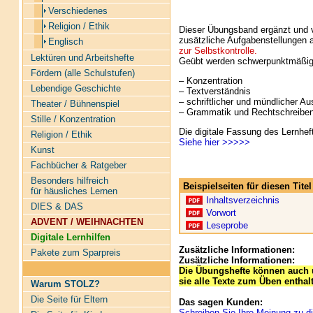
Verschiedenes
Religion / Ethik
Dieser Übungsband ergänzt und v
zusätzliche Aufgabenstellungen 
Englisch
zur Selbstkontrolle.
Lektüren und Arbeitshefte
Geübt werden schwerpunktmäßig
Fördern (alle Schulstufen)
– Konzentration
Lebendige Geschichte
– Textverständnis
– schriftlicher und mündlicher A
Theater / Bühnenspiel
– Grammatik und Rechtschreibe
Stille / Konzentration
Die digitale Fassung des Lernhef
Religion / Ethik
Siehe hier >>>>>
Kunst
Fachbücher & Ratgeber
Besonders hilfreich
Beispielseiten für diesen Tit
für häusliches Lernen
Inhaltsverzeichnis
DIES & DAS
Vorwort
ADVENT / WEIHNACHTEN
Leseprobe
Digitale Lernhilfen
Zusätzliche Informationen:
Pakete zum Sparpreis
Zusätzliche Informationen:
Die Übungshefte können auch 
sie alle Texte zum Üben enthal
Warum STOLZ?
Die Seite für Eltern
Das sagen Kunden:
Schreiben Sie Ihre Meinung zu di