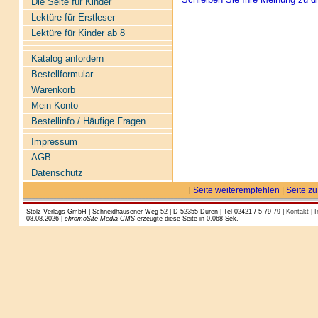
Die Seite für Kinder
Lektüre für Erstleser
Lektüre für Kinder ab 8
Katalog anfordern
Bestellformular
Warenkorb
Mein Konto
Bestellinfo / Häufige Fragen
Impressum
AGB
Datenschutz
[
Seite weiterempfehlen
|
Seite zu
Stolz Verlags GmbH | Schneidhausener Weg 52 | D-52355 Düren | Tel 02421 / 5 79 79 |
Kontakt
|
I
08.08.2026 |
chromoSite Media CMS
erzeugte diese Seite in 0.068 Sek.