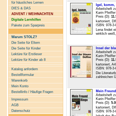
für häusliches Lernen
Igel, komm, 
DIES & DAS
Arbeitsheft z
Karin Pfeiffer
ADVENT / WEIHNACHTEN
Preis (D):
11.
Digitale Lernhilfen
kartoniert, D
ISBN: 978-3-
Pakete zum Sparpreis
Lena findet e
wirklich weiß
Warum STOLZ?
Die Seite für Eltern
Insel der bla
Die Seite für Kinder
Arbeitsheft z
Lektüre für Erstleser
Karin Pfeiffer
Lektüre für Kinder ab 8
Preis (D):
11.
kartoniert, A
ISBN: 978-3-
Katalog anfordern
Die Literaturb
Bestellformular
zahlreichen Ü
Warenkorb
Mein Konto
Mein Freund 
Bestellinfo / Häufige Fragen
Arbeitsheft z
Karin Pfeiffer
Impressum
Preis (D):
5.0
AGB
kartoniert, D
Datenschutz
ISBN: 978-3-
Inhalt des B