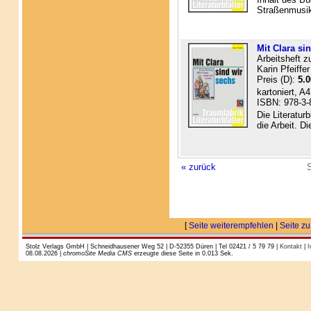
Straßenmusik
Mit Clara sin
Arbeitsheft 
Karin Pfeiffer
Preis (D):
5.0
kartoniert, A
ISBN: 978-3-
Die Literatur
die Arbeit. Di
« zurück
S
[
Seite weiterempfehlen
|
Seite zu
Stolz Verlags GmbH | Schneidhausener Weg 52 | D-52355 Düren | Tel 02421 / 5 79 79 |
Kontakt
|
I
08.08.2026 |
chromoSite Media CMS
erzeugte diese Seite in 0.013 Sek.