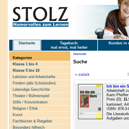
Startseite
Tagebuch:
Kunden in 
mal ernst, mal heiter
Startseite
Kategorien
Suche
Klasse 1 bis 4
Klasse 5 bis 10
« zurück
S
Lektüren und Arbeitshefte
Fördern (alle Schulstufen)
Ich bin ein S
Lebendige Geschichte
Arbeitsheft z
Karin Pfeiffer
Theater / Bühnenspiel
Preis (D):
11.
Stille / Konzentration
kartoniert, A
Religion / Ethik
ISBN: 978-3-
Die Literatur
Kunst
Aufgaben und
Fachbücher & Ratgeber
Besonders hilfreich