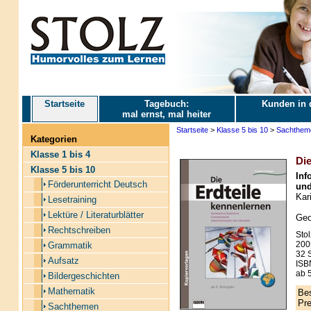
Startseite
Tagebuch:
Kunden in 
mal ernst, mal heiter
Startseite
>
Klasse 5 bis 10
>
Sachthem
Kategorien
Klasse 1 bis 4
Die
Klasse 5 bis 10
Inf
Förderunterricht Deutsch
und
Kari
Lesetraining
Lektüre / Literaturblätter
Geo
Rechtschreiben
Stol
200
Grammatik
32 S
Aufsatz
ISB
ab 5
Bildergeschichten
Mathematik
Bes
Pre
Sachthemen