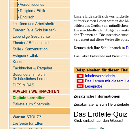
Verschiedenes
Religion / Ethik
Unsere Erde stellt sich vor: Erdtei
Englisch
aufmerksamen Lesen werden die Mer
Lektüren und Arbeitshefte
bilden das Gerüst zum mündlichen 
Die anschließenden Aufgaben verti
Fördern (alle Schulstufen)
den Themen an. Die intensive Ause
Lebendige Geschichte
verbessert auf diese Weise die Spr
Theater / Bühnenspiel
Kennen sich Ihre Schüler auch in
D
Stille / Konzentration
Religion / Ethik
Das Paket Erdkunde mit Preisvortei
Kunst
Fachbücher & Ratgeber
Beispielseiten für diesen Tit
Besonders hilfreich
Inhaltsverzeichnis
für häusliches Lernen
Das Lernen mit diesem He
DIES & DAS
Leseprobe
ADVENT / WEIHNACHTEN
Zusätzliche Informationen:
Digitale Lernhilfen
Pakete zum Sparpreis
Zusatzmaterial zum Herunterlade
Das Erdteile-Quiz
Warum STOLZ?
Klick einfach auf den Globus!
Die Seite für Eltern