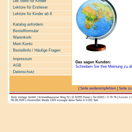
Die Seite für Kinder
Lektüre für Erstleser
Lektüre für Kinder ab 8
Katalog anfordern
Bestellformular
Warenkorb
Mein Konto
Bestellinfo / Häufige Fragen
Impressum
Das sagen Kunden:
AGB
Schreiben Sie Ihre Meinung zu di
Datenschutz
[
Seite weiterempfehlen
|
Seite zu
Stolz Verlags GmbH | Schneidhausener Weg 52 | D-52355 Düren | Tel 02421 / 5 79 79 |
Kontakt
|
I
06.08.2026 |
chromoSite Media CMS
erzeugte diese Seite in 0.031 Sek.