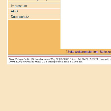
Impressum
AGB
Datenschutz
[
Seite weiterempfehlen
|
Seite zu
Stolz Verlags GmbH | Schneidhausener Weg 52 | D-52355 Düren | Tel 02421 / 5 79 79 |
Kontakt
|
I
10.08.2026 |
chromoSite Media CMS
erzeugte diese Seite in 0.064 Sek.