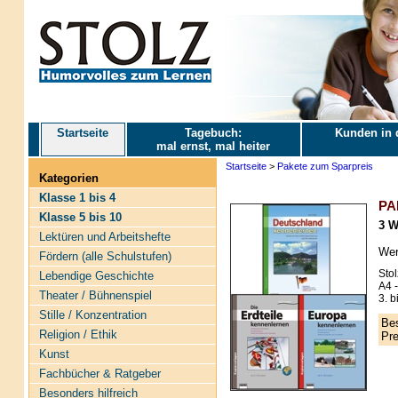
Startseite
Tagebuch:
Kunden in 
mal ernst, mal heiter
Startseite
>
Pakete zum Sparpreis
Kategorien
Klasse 1 bis 4
PA
Klasse 5 bis 10
3 W
Lektüren und Arbeitshefte
Wer
Fördern (alle Schulstufen)
Stol
Lebendige Geschichte
A4 
Theater / Bühnenspiel
3. b
Stille / Konzentration
Bes
Religion / Ethik
Pre
Kunst
Fachbücher & Ratgeber
Besonders hilfreich