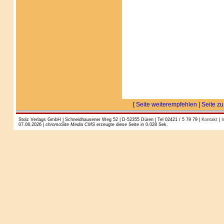
[
Seite weiterempfehlen
|
Seite zu
Stolz Verlags GmbH | Schneidhausener Weg 52 | D-52355 Düren | Tel 02421 / 5 79 79 |
Kontakt
|
I
07.08.2026 |
chromoSite Media CMS
erzeugte diese Seite in 0.028 Sek.