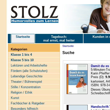
Startseite
Tagebuch:
Kunden in 
mal ernst, mal heiter
Startseite
Kategorien
Suche
Klasse 1 bis 4
Klasse 5 bis 10
Lektüren und Arbeitshefte
Damit du es 
5-Minuten-Tra
Fördern (alle Schulstufen)
Karin Pfeiffer
Lebendige Geschichte
Preis (D):
9.9
kartoniert, A
Theater / Bühnenspiel
ISBN: 978-3-
Stille / Konzentration
Dieses Übung
Religion / Ethik
Schreibschrift
Kunst
Fachbücher & Ratgeber
Handschrift-
Besonders hilfreich