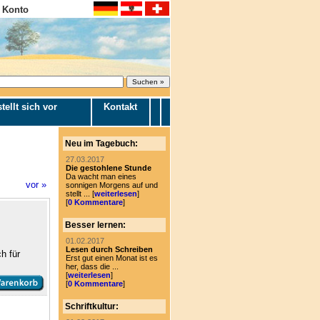
 Konto
tellt sich vor
Kontakt
Neu im Tagebuch:
27.03.2017
Die gestohlene Stunde
Da wacht man eines
vor »
sonnigen Morgens auf und
stellt ... [
weiterlesen
]
[
0 Kommentare
]
Besser lernen:
01.02.2017
Lesen durch Schreiben
h für
Erst gut einen Monat ist es
her, dass die ...
[
weiterlesen
]
[
0 Kommentare
]
Schriftkultur: