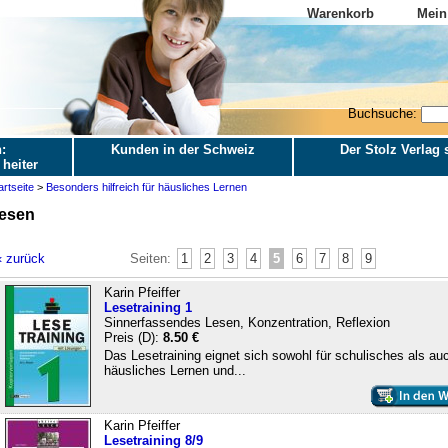
Warenkorb
Mein
Buchsuche:
:
Kunden in der Schweiz
Der Stolz Verlag s
 heiter
artseite
>
Besonders hilfreich für häusliches Lernen
esen
« zurück
Seiten:
1
2
3
4
5
6
7
8
9
Karin Pfeiffer
Lesetraining 1
Sinnerfassendes Lesen, Konzentration, Reflexion
Preis (D):
8.50 €
Das Lesetraining eignet sich sowohl für schulisches als auc
häusliches Lernen und...
Karin Pfeiffer
Lesetraining 8/9