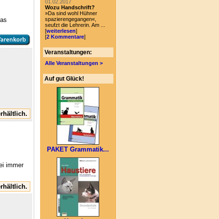
01.02.2017
Wozu Handschrift?
»Da sind wohl Hühner
das
spazierengegangen«,
seufzt die Lehrerin. Am ...
[
weiterlesen
]
[
2 Kommentare
]
Veranstaltungen:
Alle Veranstaltungen >
Auf gut Glück!
rhältlich.
PAKET Grammatik...
ei immer
rhältlich.