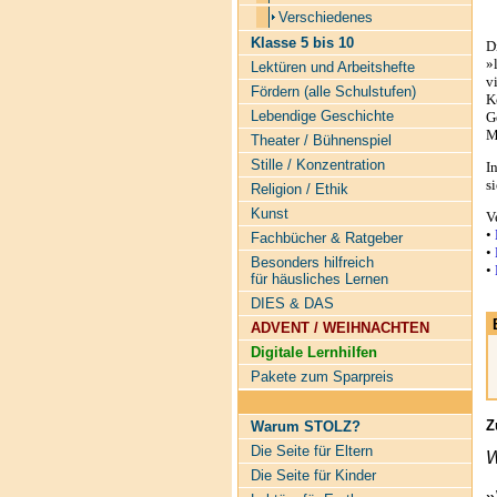
Verschiedenes
Klasse 5 bis 10
D
»
Lektüren und Arbeitshefte
v
Fördern (alle Schulstufen)
K
Lebendige Geschichte
G
M
Theater / Bühnenspiel
Stille / Konzentration
I
s
Religion / Ethik
Kunst
V
•
Fachbücher & Ratgeber
•
Besonders hilfreich
•
für häusliches Lernen
DIES & DAS
ADVENT / WEIHNACHTEN
Digitale Lernhilfen
Pakete zum Sparpreis
Z
Warum STOLZ?
Die Seite für Eltern
W
Die Seite für Kinder