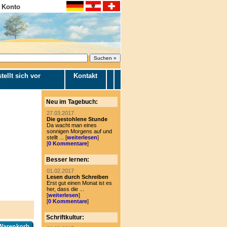
 Konto
tellt sich vor
Kontakt
Neu im Tagebuch:
27.03.2017
Die gestohlene Stunde
Da wacht man eines
sonnigen Morgens auf und
stellt ... [
weiterlesen
]
[
0 Kommentare
]
Besser lernen:
01.02.2017
Lesen durch Schreiben
Erst gut einen Monat ist es
her, dass die ...
[
weiterlesen
]
[
0 Kommentare
]
Schriftkultur: