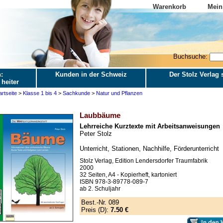
Warenkorb
Mein
Buchsuche:
:
Kunden in der Schweiz
Der Stolz Verlag s
 heiter
artseite
>
Klasse 1 bis 4
>
Sachkunde
>
Natur und Pflanzen
Laubbäume
Lehrreiche Kurztexte mit Arbeitsanweisungen
Peter Stolz
Unterricht, Stationen, Nachhilfe, Förderunterricht
Stolz Verlag, Edition Lendersdorfer Traumfabrik
2000
32 Seiten, A4 - Kopierheft, kartoniert
ISBN 978-3-89778-089-7
ab 2. Schuljahr
Best.-Nr. 089
Preis (D):
7.50 €