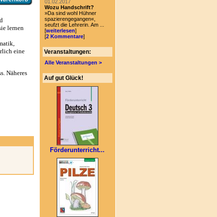
01.02.2017
Wozu Handschrift?
»Da sind wohl Hühner
spazierengegangen«,
d
seufzt die Lehrerin. Am ...
ie lernen
[
weiterlesen
]
[
2 Kommentare
]
matik,
rlich eine
Veranstaltungen:
Alle Veranstaltungen >
ss. Näheres
Auf gut Glück!
Förderunterricht...