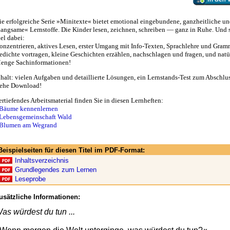
ie erfolgreiche Serie »Minitexte« bietet emotional eingebundene, ganzheitliche un
langsame« Lernstoffe. Die Kinder lesen, zeichnen, schreiben — ganz in Ruhe. Und s
iel dabei:
onzentrieren, aktives Lesen, erster Umgang mit Info-Texten, Sprachlehre und Gram
edichte vortragen, kleine Geschichten erzählen, nachschlagen und fragen, und natü
enge Sachinformationen!
nhalt: vielen Aufgaben und detaillierte Lösungen, ein Lernstands-Test zum Abschlu
iehe Download!
ertiefendes Arbeitsmaterial finden Sie in diesen Lernheften:
Bäume kennenlernen
Lebensgemeinschaft Wald
Blumen am Wegrand
Beispielseiten für diesen Titel im PDF-Format:
Inhaltsverzeichnis
Grundlegendes zum Lernen
Leseprobe
usätzliche Informationen:
as würdest du tun ...