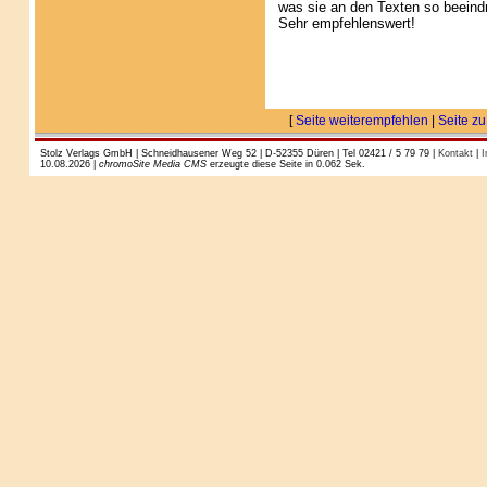
was sie an den Texten so beeind
Sehr empfehlenswert!
[
Seite weiterempfehlen
|
Seite zu
Stolz Verlags GmbH | Schneidhausener Weg 52 | D-52355 Düren | Tel 02421 / 5 79 79 |
Kontakt
|
I
10.08.2026 |
chromoSite Media CMS
erzeugte diese Seite in 0.062 Sek.