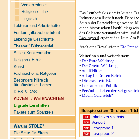
Verschiedenes
Religion / Ethik
Das Lernheft skizziert in kurzen T
Industriegesellschaft nach. Dabei 
Englisch
Seiten der Entwicklung erwähnt. Mi
Lektüren und Arbeitshefte
einen historischen Überblick gewin
Fördern (alle Schulstufen)
das Gelesene verstanden wird und di
Lösungsteil
ergänzt den Kurs. Am 
Lebendige Geschichte
Theater / Bühnenspiel
Auch eine Revolution:
•
Die Franzö
Stille / Konzentration
Weiterlesen und weiterlernen:
Religion / Ethik
•
Der Erste Weltkrieg
•
Der Zweite Weltkrieg
Kunst
•
Adolf Hitler
Fachbücher & Ratgeber
•
Alltag im Dritten Reich
Besonders hilfreich
•
Die erweiterte EU
für häusliches Lernen
•
Lernwerkstatt Politik
•
Persönlichkeiten der Zeitgeschich
DIES & DAS
•
Macht Geld reich?
ADVENT / WEIHNACHTEN
Digitale Lernhilfen
Beispielseiten für diesen Tit
Pakete zum Sparpreis
Inhaltsverzeichnis
Vorwort
Warum STOLZ?
Leseprobe 1
Die Seite für Eltern
Leseprobe 2