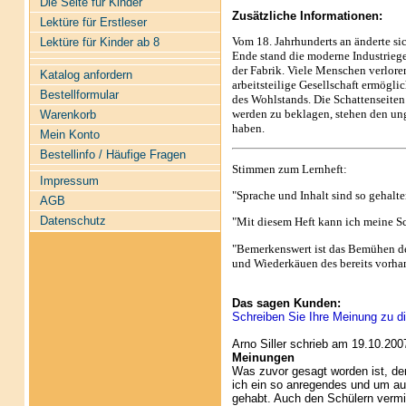
Die Seite für Kinder
Zusätzliche Informationen:
Lektüre für Erstleser
Vom 18. Jahrhunderts an änderte si
Lektüre für Kinder ab 8
Ende stand die moderne Industrieges
der Fabrik. Viele Menschen verloren
Katalog anfordern
arbeitsteilige Gesellschaft ermög
Bestellformular
des Wohlstands. Die Schattenseiten 
werden zu beklagen, stehen den ung
Warenkorb
haben.
Mein Konto
Bestellinfo / Häufige Fragen
Stimmen zum Lernheft:
Impressum
"Sprache und Inhalt sind so gehalte
AGB
Datenschutz
"Mit diesem Heft kann ich meine Sc
"Bemerkenswert ist das Bemühen de
und Wiederkäuen des bereits vorhan
Das sagen Kunden:
Schreiben Sie Ihre Meinung zu di
Arno Siller schrieb am 19.10.200
Meinungen
Was zuvor gesagt worden ist, de
ich ein so anregendes und um a
gehabt. Auch den Schülern vermit