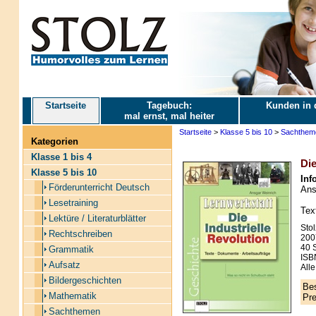
Startseite
Tagebuch:
Kunden in 
mal ernst, mal heiter
Startseite
>
Klasse 5 bis 10
>
Sachthem
Kategorien
Klasse 1 bis 4
Die
Klasse 5 bis 10
Inf
Förderunterricht Deutsch
Ans
Lesetraining
Tex
Lektüre / Literaturblätter
Stol
Rechtschreiben
200
40 S
Grammatik
ISB
Aufsatz
Alle
Bildergeschichten
Bes
Mathematik
Pre
Sachthemen