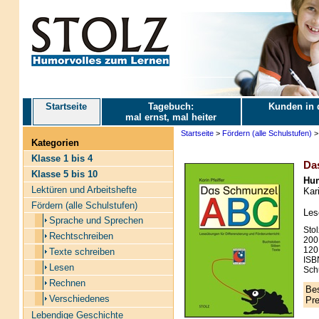
Startseite
Tagebuch:
Kunden in 
mal ernst, mal heiter
Startseite
>
Fördern (alle Schulstufen)
Kategorien
Klasse 1 bis 4
Da
Klasse 5 bis 10
Hum
Lektüren und Arbeitshefte
Kari
Fördern (alle Schulstufen)
Les
Sprache und Sprechen
Stol
Rechtschreiben
200
120
Texte schreiben
ISB
Lesen
Schu
Rechnen
Bes
Verschiedenes
Pre
Lebendige Geschichte