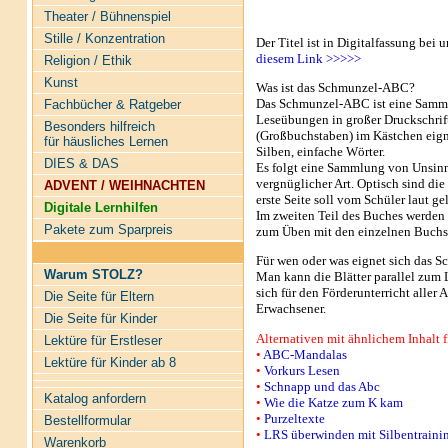
Theater / Bühnenspiel
Stille / Konzentration
Der Titel ist in Digitalfassung bei 
diesem Link >>>>>
Religion / Ethik
Kunst
Was ist das Schmunzel-ABC?
Das Schmunzel-ABC ist eine Samml
Fachbücher & Ratgeber
Leseübungen in großer Druck­schrif
Besonders hilfreich
(Großbuchstaben) im Kästchen eig
für häusliches Lernen
Silben, einfache Wörter.
DIES & DAS
Es folgt eine Sammlung von Unsinn
vergnüglicher Art. Optisch sind die 
ADVENT / WEIHNACHTEN
erste Seite soll vom Schüler laut g
Digitale Lernhilfen
Im zweiten Teil des Buches werden
Pakete zum Sparpreis
zum Üben mit den einzelnen Buchs
Für wen oder was eignet sich das
Warum STOLZ?
Man kann die Blätter parallel zum 
sich für den Förderunterricht aller 
Die Seite für Eltern
Erwachsener.
Die Seite für Kinder
Alternativen mit ähnlichem Inhalt f
Lektüre für Erstleser
•
ABC-Mandalas
Lektüre für Kinder ab 8
•
Vorkurs Lesen
•
Schnapp und das Abc
Katalog anfordern
•
Wie die Katze zum K kam
•
Purzeltexte
Bestellformular
•
LRS überwinden mit Silbentraini
Warenkorb