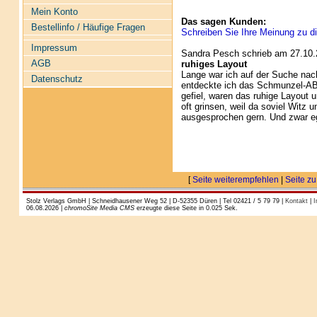
Mein Konto
Das sagen Kunden:
Bestellinfo / Häufige Fragen
Schreiben Sie Ihre Meinung zu di
Impressum
Sandra Pesch schrieb am 27.10.
AGB
ruhiges Layout
Lange war ich auf der Suche nac
Datenschutz
entdeckte ich das Schmunzel-ABC
gefiel, waren das ruhige Layout 
oft grinsen, weil da soviel Witz
ausgesprochen gern. Und zwar eg
[
Seite weiterempfehlen
|
Seite zu
Stolz Verlags GmbH | Schneidhausener Weg 52 | D-52355 Düren | Tel 02421 / 5 79 79 |
Kontakt
|
I
06.08.2026 |
chromoSite Media CMS
erzeugte diese Seite in 0.025 Sek.