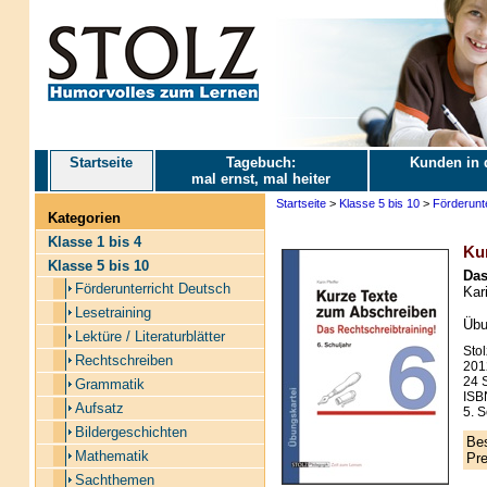
Startseite
Tagebuch:
Kunden in 
mal ernst, mal heiter
Startseite
>
Klasse 5 bis 10
>
Förderunt
Kategorien
Klasse 1 bis 4
Ku
Klasse 5 bis 10
Das
Förderunterricht Deutsch
Kari
Lesetraining
Übu
Lektüre / Literaturblätter
Stol
Rechtschreiben
201
24 S
Grammatik
ISB
Aufsatz
5. S
Bildergeschichten
Bes
Mathematik
Pre
Sachthemen