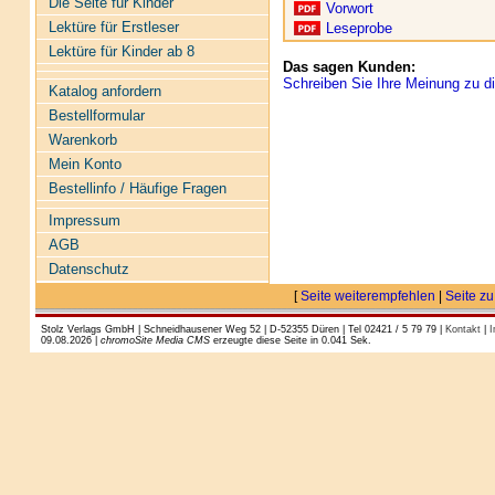
Die Seite für Kinder
Vorwort
Lektüre für Erstleser
Leseprobe
Lektüre für Kinder ab 8
Das sagen Kunden:
Schreiben Sie Ihre Meinung zu di
Katalog anfordern
Bestellformular
Warenkorb
Mein Konto
Bestellinfo / Häufige Fragen
Impressum
AGB
Datenschutz
[
Seite weiterempfehlen
|
Seite zu
Stolz Verlags GmbH | Schneidhausener Weg 52 | D-52355 Düren | Tel 02421 / 5 79 79 |
Kontakt
|
I
09.08.2026 |
chromoSite Media CMS
erzeugte diese Seite in 0.041 Sek.