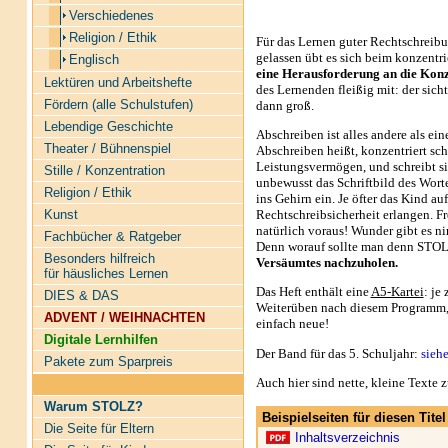
Verschiedenes
Religion / Ethik
Für das Lernen guter Rechtschreibun
gelassen übt es sich beim konzentr
Englisch
eine Herausforderung an die Konz
Lektüren und Arbeitshefte
des Lernenden fleißig mit: der sicht
Fördern (alle Schulstufen)
dann groß.
Lebendige Geschichte
Abschreiben ist alles andere als ei
Theater / Bühnenspiel
Abschreiben heißt, konzentriert sch
Leistungsvermögen, und schreibt si
Stille / Konzentration
unbewusst das Schriftbild des Wort
Religion / Ethik
ins Gehirn ein. Je öfter das Kind au
Rechtschreibsicherheit erlangen. Fr
Kunst
natürlich voraus! Wunder gibt es ni
Fachbücher & Ratgeber
Denn worauf sollte man denn STOLZ
Besonders hilfreich
Versäumtes nachzuholen.
für häusliches Lernen
Das Heft enthält eine
A5-Kartei
: je
DIES & DAS
Weiterüben nach diesem Programm, 
ADVENT / WEIHNACHTEN
einfach neue!
Digitale Lernhilfen
Der Band für das 5. Schuljahr:
siehe
Pakete zum Sparpreis
Auch hier sind nette, kleine Texte
Warum STOLZ?
Beispielseiten für diesen Tit
Die Seite für Eltern
Inhaltsverzeichnis