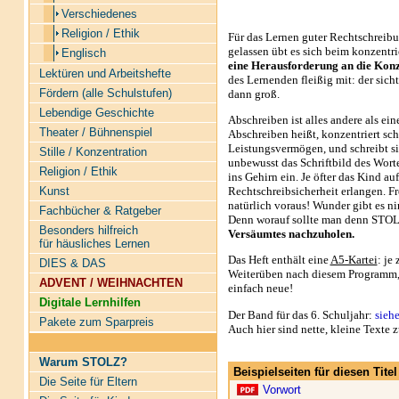
Verschiedenes
Religion / Ethik
Für das Lernen guter Rechtschreibun
gelassen übt es sich beim konzentr
Englisch
eine Herausforderung an die Konz
Lektüren und Arbeitshefte
des Lernenden fleißig mit: der sicht
Fördern (alle Schulstufen)
dann groß.
Lebendige Geschichte
Abschreiben ist alles andere als ei
Theater / Bühnenspiel
Abschreiben heißt, konzentriert sch
Leistungsvermögen, und schreibt si
Stille / Konzentration
unbewusst das Schriftbild des Wort
Religion / Ethik
ins Gehirn ein. Je öfter das Kind au
Rechtschreibsicherheit erlangen. Fr
Kunst
natürlich voraus! Wunder gibt es ni
Fachbücher & Ratgeber
Denn worauf sollte man denn STOLZ
Besonders hilfreich
Versäumtes nachzuholen.
für häusliches Lernen
Das Heft enthält eine
A5-Kartei
: je
DIES & DAS
Weiterüben nach diesem Programm, 
ADVENT / WEIHNACHTEN
einfach neue!
Digitale Lernhilfen
Der Band für das 6. Schuljahr:
siehe
Pakete zum Sparpreis
Auch hier sind nette, kleine Texte
Warum STOLZ?
Beispielseiten für diesen Tit
Die Seite für Eltern
Vorwort