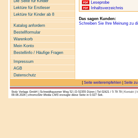
Die Seite für Kinder
Leseprobe
Lektüre für Erstleser
Inhaltsverzeichnis
Lektüre für Kinder ab 8
Das sagen Kunden:
Schreiben Sie Ihre Meinung zu di
Katalog anfordern
Bestellformular
Warenkorb
Mein Konto
Bestellinfo / Häufige Fragen
Impressum
AGB
Datenschutz
[
Seite weiterempfehlen
|
Seite zu
Stolz Verlags GmbH | Schneidhausener Weg 52 | D-52355 Düren | Tel 02421 / 5 79 79 |
Kontakt
|
I
09.08.2026 |
chromoSite Media CMS
erzeugte diese Seite in 0.027 Sek.