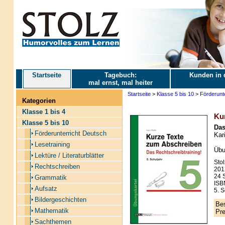
Startseite
Tagebuch:
Kunden in 
mal ernst, mal heiter
Startseite
>
Klasse 5 bis 10
>
Förderunt
Kategorien
Klasse 1 bis 4
Ku
Klasse 5 bis 10
Das
Förderunterricht Deutsch
Kari
Lesetraining
Übu
Lektüre / Literaturblätter
Stol
Rechtschreiben
201
24 S
Grammatik
ISB
Aufsatz
5. S
Bildergeschichten
Bes
Mathematik
Pre
Sachthemen