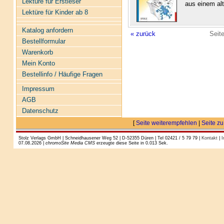
Lektüre für Erstleser
aus einem alt
Lektüre für Kinder ab 8
Katalog anfordern
« zurück
Seit
Bestellformular
Warenkorb
Mein Konto
Bestellinfo / Häufige Fragen
Impressum
AGB
Datenschutz
[
Seite weiterempfehlen
|
Seite zu
Stolz Verlags GmbH | Schneidhausener Weg 52 | D-52355 Düren | Tel 02421 / 5 79 79 |
Kontakt
|
I
07.08.2026 |
chromoSite Media CMS
erzeugte diese Seite in 0.013 Sek.