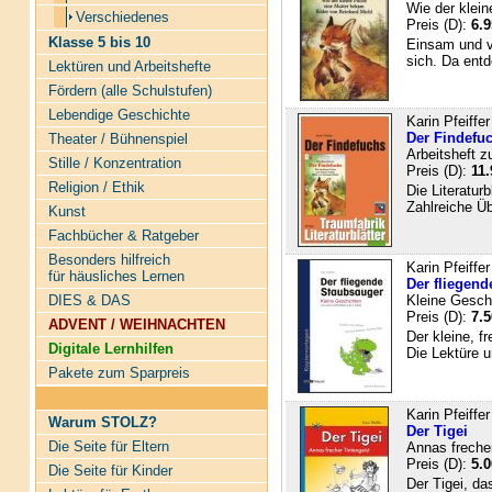
Wie der klei
Verschiedenes
Preis (D):
6.9
Klasse 5 bis 10
Einsam und ve
sich. Da entd
Lektüren und Arbeitshefte
Fördern (alle Schulstufen)
Lebendige Geschichte
Karin Pfeiffer
Der Findefuch
Theater / Bühnenspiel
Arbeitsheft z
Stille / Konzentration
Preis (D):
11.
Religion / Ethik
Die Literatur
Zahlreiche Üb
Kunst
Fachbücher & Ratgeber
Besonders hilfreich
Karin Pfeiffer
für häusliches Lernen
Der fliegen
DIES & DAS
Kleine Gesch
Preis (D):
7.5
ADVENT / WEIHNACHTEN
Der kleine, f
Digitale Lernhilfen
Die Lektüre u
Pakete zum Sparpreis
Karin Pfeiffer
Warum STOLZ?
Der Tigei
Die Seite für Eltern
Annas frecher
Preis (D):
5.0
Die Seite für Kinder
Der Tigei, da