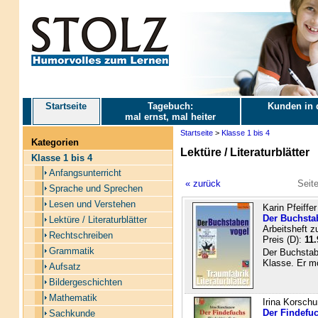
Startseite
Tagebuch:
Kunden in 
mal ernst, mal heiter
Startseite
>
Klasse 1 bis 4
Kategorien
Lektüre / Literaturblätter
Klasse 1 bis 4
Anfangsunterricht
« zurück
Seit
Sprache und Sprechen
Lesen und Verstehen
Karin Pfeiffer
Der Buchstab
Lektüre / Literaturblätter
Arbeitsheft z
Rechtschreiben
Preis (D):
11.
Grammatik
Der Buchstabe
Klasse. Er mö
Aufsatz
Bildergeschichten
Mathematik
Irina Korsch
Der Findefu
Sachkunde