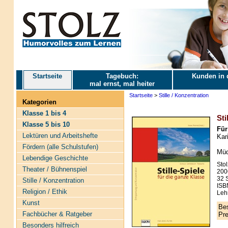
Startseite
Tagebuch:
Kunden in 
mal ernst, mal heiter
Startseite
>
Stille / Konzentration
Kategorien
Klasse 1 bis 4
Sti
Klasse 5 bis 10
Für
Lektüren und Arbeitshefte
Kari
Fördern (alle Schulstufen)
Müd
Lebendige Geschichte
Stol
Theater / Bühnenspiel
200
32 S
Stille / Konzentration
ISB
Religion / Ethik
Lehr
Kunst
Bes
Fachbücher & Ratgeber
Pre
Besonders hilfreich