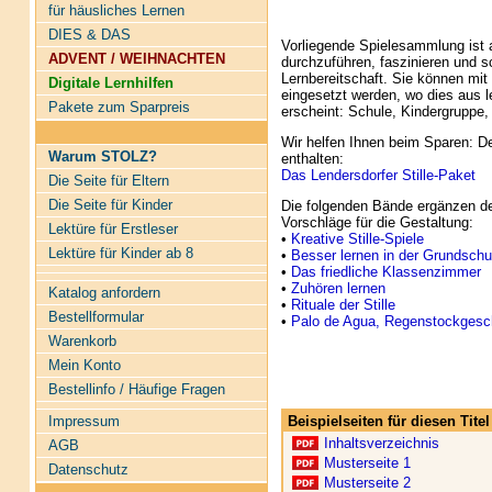
für häusliches Lernen
DIES & DAS
Vorliegende Spielesammlung ist a
ADVENT / WEIHNACHTEN
durchzuführen, faszinieren und 
Lernbereitschaft. Sie können mit
Digitale Lernhilfen
eingesetzt werden, wo dies aus 
Pakete zum Sparpreis
erscheint: Schule, Kindergruppe, 
Wir helfen Ihnen beim Sparen: De
Warum STOLZ?
enthalten:
Das Lendersdorfer Stille-Paket
Die Seite für Eltern
Die Seite für Kinder
Die folgenden Bände ergänzen den
Vorschläge für die Gestaltung:
Lektüre für Erstleser
•
Kreative Stille-Spiele
Lektüre für Kinder ab 8
•
Besser lernen in der Grundschu
•
Das friedliche Klassenzimmer
•
Zuhören lernen
Katalog anfordern
•
Rituale der Stille
Bestellformular
•
Palo de Agua, Regenstockgesc
Warenkorb
Mein Konto
Bestellinfo / Häufige Fragen
Beispielseiten für diesen Tit
Impressum
Inhaltsverzeichnis
AGB
Musterseite 1
Datenschutz
Musterseite 2