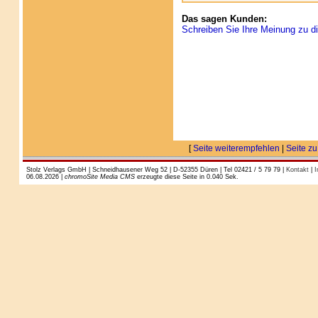
Das sagen Kunden:
Schreiben Sie Ihre Meinung zu di
[
Seite weiterempfehlen
|
Seite zu
Stolz Verlags GmbH | Schneidhausener Weg 52 | D-52355 Düren | Tel 02421 / 5 79 79 |
Kontakt
|
I
06.08.2026 |
chromoSite Media CMS
erzeugte diese Seite in 0.040 Sek.