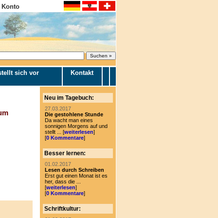
 Konto
tellt sich vor
Kontakt
Neu im Tagebuch:
27.03.2017
zum
Die gestohlene Stunde
Da wacht man eines
sonnigen Morgens auf und
stellt ... [
weiterlesen
]
[
0 Kommentare
]
Besser lernen:
01.02.2017
Lesen durch Schreiben
Erst gut einen Monat ist es
her, dass die ...
[
weiterlesen
]
[
0 Kommentare
]
Schriftkultur: