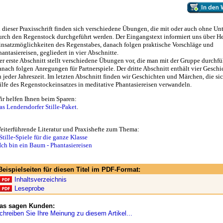
n dieser Praxisschrift finden sich verschiedene Übungen, die mit oder auch ohne Un
urch den Regenstock durchgeführt werden. Der Eingangstext informiert uns über H
insatzmöglichkeiten des Regenstabes, danach folgen praktische Vorschläge und
hantasiereisen, gegliedert in vier Abschnitte.
er erste Abschnitt stellt verschiedene Übungen vor, die man mit der Gruppe durchf
anach folgen Anregungen für Partnerspiele. Der dritte Abschnitt enthält vier Geschi
u jeder Jahreszeit. Im letzten Abschnitt finden wir Geschichten und Märchen, die si
ilfe des Regenstockeinsatzes in meditative Phantasiereisen verwandeln.
ir helfen Ihnen beim Sparen:
as Lendersdorfer Stille-Paket
.
eiterführende Literatur und Praxishefte zum Thema:
tille-Spiele für die ganze Klasse
Ich bin ein Baum - Phantasiereisen
Beispielseiten für diesen Titel im PDF-Format:
Inhaltsverzeichnis
Leseprobe
as sagen Kunden:
chreiben Sie Ihre Meinung zu diesem Artikel...