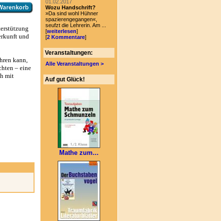
01.02.2017
Wozu Handschrift?
»Da sind wohl Hühner
spazierengegangen«,
seufzt die Lehrerin. Am ...
terstützung
[
weiterlesen
]
erkunft und
[
2 Kommentare
]
Veranstaltungen:
ühren kann,
Alle Veranstaltungen >
chten – eine
ch mit
Auf gut Glück!
Mathe zum...