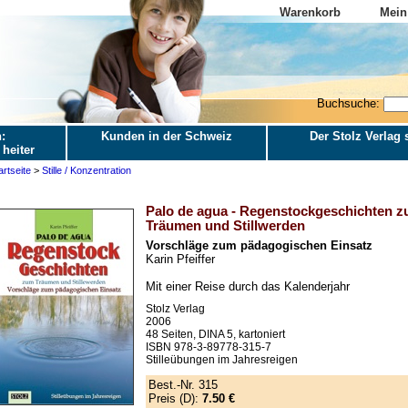
Warenkorb
Mein
Buchsuche:
:
Kunden in der Schweiz
Der Stolz Verlag s
 heiter
artseite
>
Stille / Konzentration
Palo de agua - Regenstockgeschichten 
Träumen und Stillwerden
Vorschläge zum pädagogischen Einsatz
Karin Pfeiffer
Mit einer Reise durch das Kalenderjahr
Stolz Verlag
2006
48 Seiten, DINA 5, kartoniert
ISBN 978-3-89778-315-7
Stilleübungen im Jahresreigen
Best.-Nr. 315
Preis (D):
7.50 €