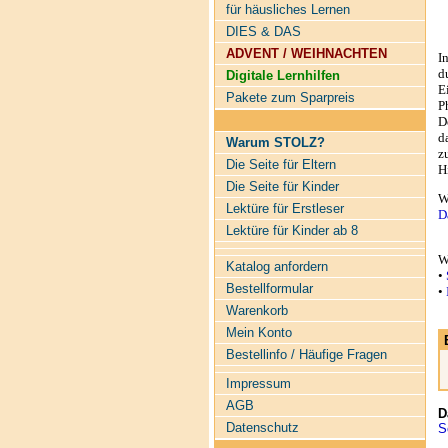
für häusliches Lernen
DIES & DAS
ADVENT / WEIHNACHTEN
I
d
Digitale Lernhilfen
E
Pakete zum Sparpreis
P
D
d
Warum STOLZ?
z
Die Seite für Eltern
H
Die Seite für Kinder
W
Lektüre für Erstleser
D
Lektüre für Kinder ab 8
W
Katalog anfordern
•
S
Bestellformular
•
Warenkorb
Mein Konto
Bestellinfo / Häufige Fragen
Impressum
AGB
D
Datenschutz
S