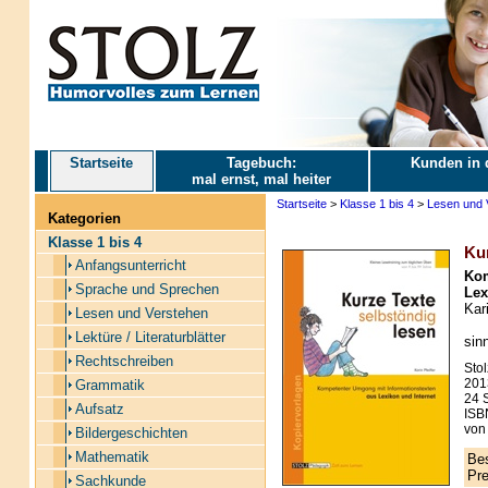
Startseite
Tagebuch:
Kunden in 
mal ernst, mal heiter
Startseite
>
Klasse 1 bis 4
>
Lesen und 
Kategorien
Klasse 1 bis 4
Kur
Anfangsunterricht
Kom
Sprache und Sprechen
Lex
Kari
Lesen und Verstehen
Lektüre / Literaturblätter
sin
Rechtschreiben
Stol
201
Grammatik
24 S
Aufsatz
ISB
von 
Bildergeschichten
Mathematik
Bes
Pre
Sachkunde