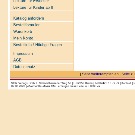
Lektüre für Erstleser
Lektüre für Kinder ab 8
Katalog anfordern
Bestellformular
Warenkorb
Mein Konto
Bestellinfo / Häufige Fragen
Impressum
AGB
Datenschutz
[
Seite weiterempfehlen
|
Seite zu
Stolz Verlags GmbH | Schneidhausener Weg 52 | D-52355 Düren | Tel 02421 / 5 79 79 |
Kontakt
|
I
09.08.2026 |
chromoSite Media CMS
erzeugte diese Seite in 0.038 Sek.