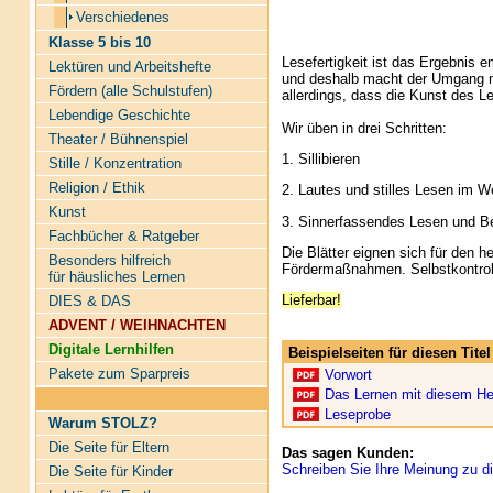
Verschiedenes
Klasse 5 bis 10
Lesefertigkeit ist das Ergebnis 
Lektüren und Arbeitshefte
und deshalb macht der Umgang m
Fördern (alle Schulstufen)
allerdings, dass die Kunst des L
Lebendige Geschichte
Wir üben in drei Schritten:
Theater / Bühnenspiel
1. Sillibieren
Stille / Konzentration
Religion / Ethik
2. Lautes und stilles Lesen im W
Kunst
3. Sinnerfassendes Lesen und B
Fachbücher & Ratgeber
Die Blätter eignen sich für den h
Besonders hilfreich
Fördermaßnahmen. Selbstkontroll
für häusliches Lernen
Lieferbar!
DIES & DAS
ADVENT / WEIHNACHTEN
Digitale Lernhilfen
Beispielseiten für diesen Tit
Pakete zum Sparpreis
Vorwort
Das Lernen mit diesem He
Leseprobe
Warum STOLZ?
Die Seite für Eltern
Das sagen Kunden:
Schreiben Sie Ihre Meinung zu di
Die Seite für Kinder