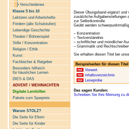
Verschiedenes
Klasse 5 bis 10
Dieser Übungsband ergänzt und v
zusätzliche Aufgabenstellungen 
Lektüren und Arbeitshefte
zur Selbstkontrolle.
Fördern (alle Schulstufen)
Geübt werden schwerpunktmäßig
Lebendige Geschichte
– Konzentration
Theater / Bühnenspiel
– Textverständnis
– schriftlicher und mündlicher A
Stille / Konzentration
– Grammatik und Rechtschreibe
Religion / Ethik
Sie erhalten diesen Titel bei un
Kunst
Fachbücher & Ratgeber
Beispielseiten für diesen Tit
Besonders hilfreich
Vorwort
für häusliches Lernen
inhaltsverzeichnis
DIES & DAS
Leseprobe
ADVENT / WEIHNACHTEN
Das sagen Kunden:
Digitale Lernhilfen
Schreiben Sie Ihre Meinung zu di
Pakete zum Sparpreis
Warum STOLZ?
Die Seite für Eltern
Die Seite für Kinder