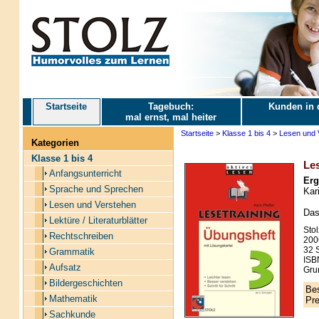
Startseite
Tagebuch:
Kunden in 
mal ernst, mal heiter
Startseite
>
Klasse 1 bis 4
>
Lesen und 
Kategorien
Klasse 1 bis 4
Les
Anfangsunterricht
Erg
Sprache und Sprechen
Kari
Lesen und Verstehen
Das
Lektüre / Literaturblätter
Stol
Rechtschreiben
200
32 S
Grammatik
ISB
Aufsatz
Gru
Bildergeschichten
Bes
Mathematik
Pre
Sachkunde