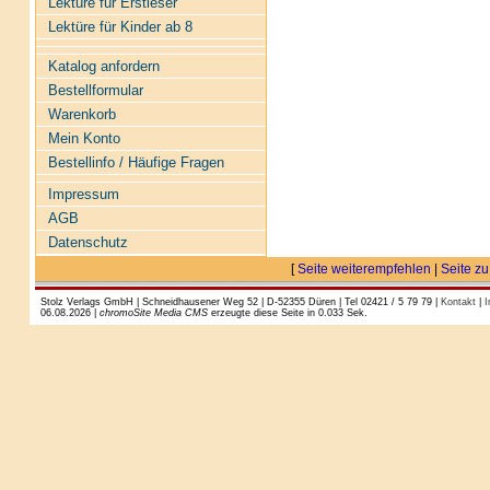
Lektüre für Erstleser
Lektüre für Kinder ab 8
Katalog anfordern
Bestellformular
Warenkorb
Mein Konto
Bestellinfo / Häufige Fragen
Impressum
AGB
Datenschutz
[
Seite weiterempfehlen
|
Seite zu
Stolz Verlags GmbH | Schneidhausener Weg 52 | D-52355 Düren | Tel 02421 / 5 79 79 |
Kontakt
|
I
06.08.2026 |
chromoSite Media CMS
erzeugte diese Seite in 0.033 Sek.