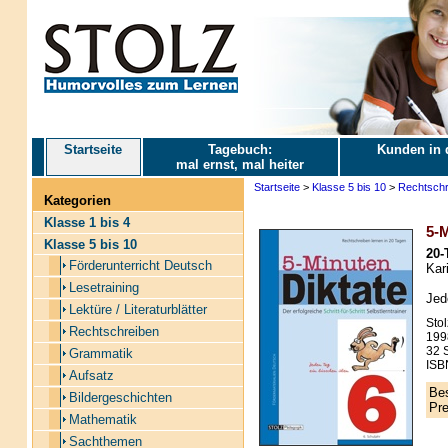
Startseite
Tagebuch:
Kunden in 
mal ernst, mal heiter
Startseite
>
Klasse 5 bis 10
>
Rechtschr
Kategorien
Klasse 1 bis 4
5-M
Klasse 5 bis 10
20-
Förderunterricht Deutsch
Kari
Lesetraining
Jed
Lektüre / Literaturblätter
Stol
Rechtschreiben
199
32 S
Grammatik
ISB
Aufsatz
Bes
Bildergeschichten
Pre
Mathematik
Sachthemen