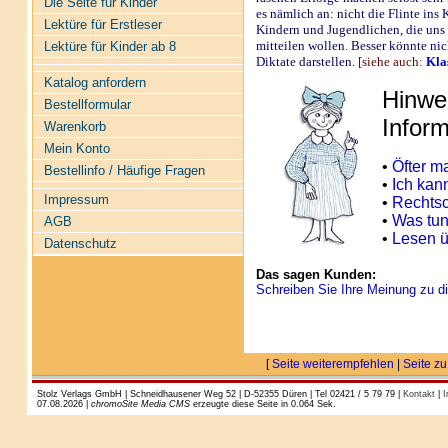
Die Seite für Kinder
es nämlich an: nicht die Flinte ins
Lektüre für Erstleser
Kindern und Jugendlichen, die uns 
mitteilen wollen. Besser könnte ni
Lektüre für Kinder ab 8
Diktate darstellen.
[siehe auch:
Kla
Katalog anfordern
Hinwe
Bestellformular
Inform
Warenkorb
Mein Konto
•
Öfter ma
Bestellinfo / Häufige Fragen
•
Ich kann
Impressum
•
Rechtsc
•
Was tun
AGB
•
Lesen ü
Datenschutz
Das sagen Kunden:
Schreiben Sie Ihre Meinung zu di
[
Seite weiterempfehlen
|
Seite zu
Stolz Verlags GmbH | Schneidhausener Weg 52 | D-52355 Düren | Tel 02421 / 5 79 79 |
Kontakt
|
I
07.08.2026 |
chromoSite Media CMS
erzeugte diese Seite in 0.064 Sek.