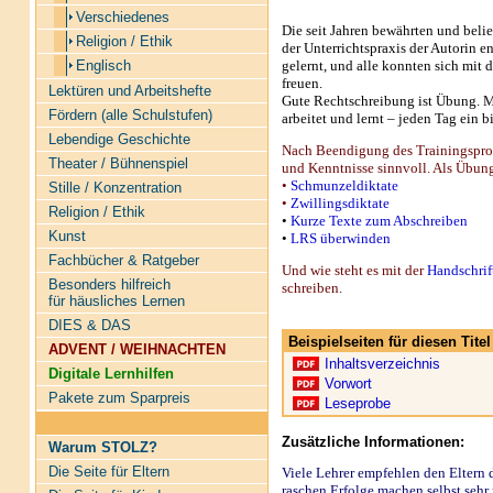
Verschiedenes
Die seit Jahren bewährten und bel
Religion / Ethik
der Unterrichtspraxis der Autorin e
gelernt, und alle konnten sich mit 
Englisch
freuen.
Lektüren und Arbeitshefte
Gute Rechtschreibung ist Übung. M
Fördern (alle Schulstufen)
arbeitet und lernt – jeden Tag ein b
Lebendige Geschichte
Nach Beendigung des Trainingsprog
Theater / Bühnenspiel
und Kenntnisse sinnvoll. Als Übun
•
Schmunzeldiktate
Stille / Konzentration
•
Zwillingsdiktate
Religion / Ethik
•
Kurze Texte zum Abschreiben
Kunst
•
LRS überwinden
Fachbücher & Ratgeber
Und wie steht es mit der
Handschrif
Besonders hilfreich
schreiben.
für häusliches Lernen
DIES & DAS
Beispielseiten für diesen Tit
ADVENT / WEIHNACHTEN
Inhaltsverzeichnis
Digitale Lernhilfen
Vorwort
Pakete zum Sparpreis
Leseprobe
Zusätzliche Informationen:
Warum STOLZ?
Die Seite für Eltern
Viele Lehrer empfehlen den Eltern
raschen Erfolge machen selbst seh