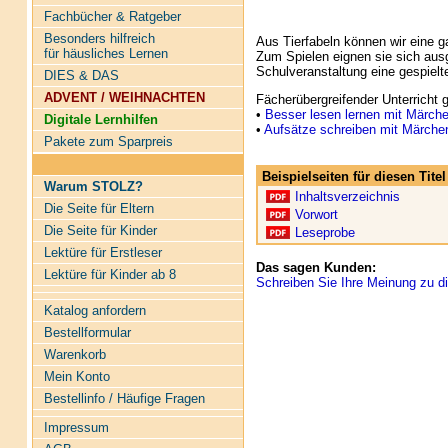
Fachbücher & Ratgeber
Besonders hilfreich
Aus Tierfabeln können wir eine g
für häusliches Lernen
Zum Spielen eignen sie sich aus
Schulveranstaltung eine gespielt
DIES & DAS
ADVENT / WEIHNACHTEN
Fächerübergreifender Unterricht g
•
Besser lesen lernen mit Märch
Digitale Lernhilfen
•
Aufsätze schreiben mit Märche
Pakete zum Sparpreis
Beispielseiten für diesen Tit
Warum STOLZ?
Inhaltsverzeichnis
Die Seite für Eltern
Vorwort
Die Seite für Kinder
Leseprobe
Lektüre für Erstleser
Das sagen Kunden:
Lektüre für Kinder ab 8
Schreiben Sie Ihre Meinung zu di
Katalog anfordern
Bestellformular
Warenkorb
Mein Konto
Bestellinfo / Häufige Fragen
Impressum