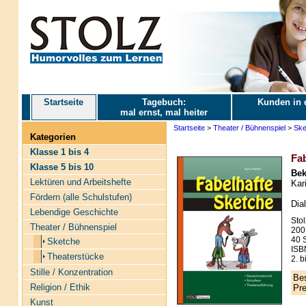
Startseite
Tagebuch:
Kunden in 
mal ernst, mal heiter
Startseite
>
Theater / Bühnenspiel
>
Ske
Kategorien
Klasse 1 bis 4
Fab
Klasse 5 bis 10
Bek
Lektüren und Arbeitshefte
Kari
Fördern (alle Schulstufen)
Dia
Lebendige Geschichte
Stol
Theater / Bühnenspiel
200
40 S
Sketche
ISB
Theaterstücke
2. b
Stille / Konzentration
Bes
Religion / Ethik
Pre
Kunst