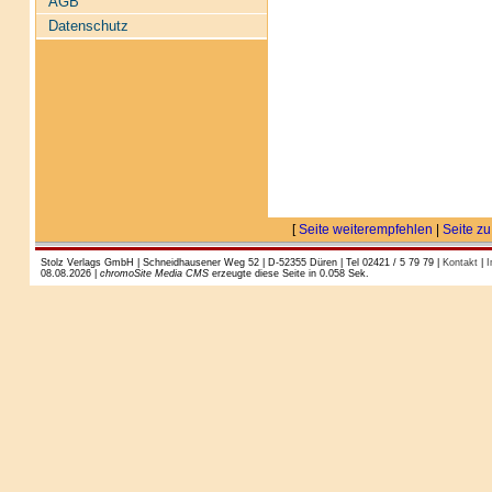
AGB
Datenschutz
[
Seite weiterempfehlen
|
Seite zu
Stolz Verlags GmbH | Schneidhausener Weg 52 | D-52355 Düren | Tel 02421 / 5 79 79 |
Kontakt
|
I
08.08.2026 |
chromoSite Media CMS
erzeugte diese Seite in 0.058 Sek.