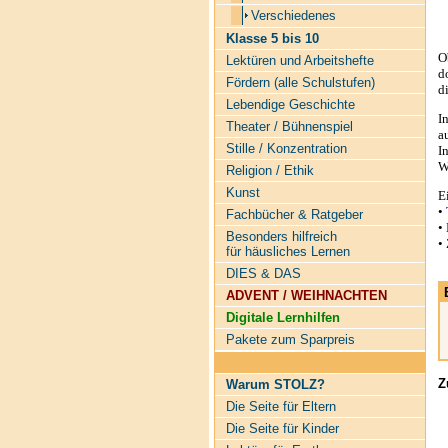
Verschiedenes
Klasse 5 bis 10
O
Lektüren und Arbeitshefte
d
Fördern (alle Schulstufen)
d
Lebendige Geschichte
I
Theater / Bühnenspiel
a
Stille / Konzentration
I
W
Religion / Ethik
Kunst
E
•
Fachbücher & Ratgeber
•
Besonders hilfreich
•
für häusliches Lernen
DIES & DAS
ADVENT / WEIHNACHTEN
Digitale Lernhilfen
Pakete zum Sparpreis
Z
Warum STOLZ?
Die Seite für Eltern
Die Seite für Kinder