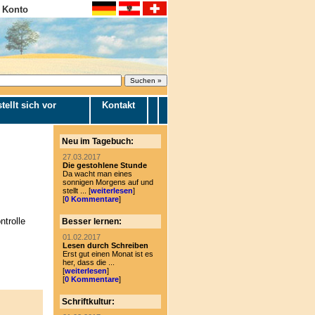
 Konto
tellt sich vor
Kontakt
Neu im Tagebuch:
27.03.2017
Die gestohlene Stunde
Da wacht man eines
sonnigen Morgens auf und
stellt ... [
weiterlesen
]
[
0 Kommentare
]
ntrolle
Besser lernen:
01.02.2017
Lesen durch Schreiben
Erst gut einen Monat ist es
her, dass die ...
[
weiterlesen
]
[
0 Kommentare
]
Schriftkultur: