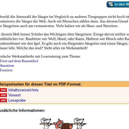
bwohl die Artenzahl der Säuger im Vergleich zu anderen Tiergruppen nicht hoch ist
ominieren die Säuger die Welt. Auch wir Menschen zählen dazu. Aus diesem Grund 
ie Säugetiere auch am vertrautesten. Viele halten wir als Haus- und Nutztiere.
n diesem Heft lernen Schüler das Wichtigste über Säugetiere. Einige davon stellen w
usführlicher vor: Raubtiere wie Wolf, Hund, oder Katze, Huftiere wie Hirsch oder K
nsektenfresser wie den Igel. Es gibt auch ein fliegendes Säugetier und einen Säuger,
asser lebt. Welche das sind? Steht alles im Werkstattheft!
infache Werkstatthefte mit Lesetraining zum Thema:
Tiere auf dem Bauernhof
Haustiere
Zootiere
Beispielseiten für diesen Titel im PDF-Format:
Inhaltsverzeichnis
Vorwort
Leseprobe
usätzliche Informationen: