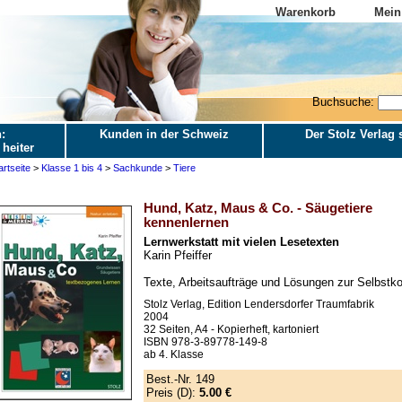
Warenkorb
Mein
Buchsuche:
:
Kunden in der Schweiz
Der Stolz Verlag s
 heiter
artseite
>
Klasse 1 bis 4
>
Sachkunde
>
Tiere
Hund, Katz, Maus & Co. - Säugetiere
kennenlernen
Lernwerkstatt mit vielen Lesetexten
Karin Pfeiffer
Texte, Arbeitsaufträge und Lösungen zur Selbstko
Stolz Verlag, Edition Lendersdorfer Traumfabrik
2004
32 Seiten, A4 - Kopierheft, kartoniert
ISBN 978-3-89778-149-8
ab 4. Klasse
Best.-Nr. 149
Preis (D):
5.00 €