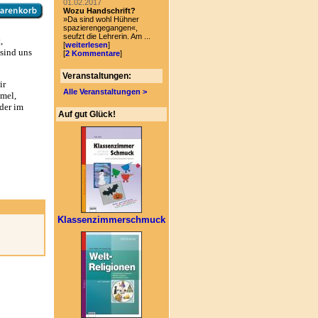
01.02.2017
Wozu Handschrift?
»Da sind wohl Hühner
spazierengegangen«,
seufzt die Lehrerin. Am ...
,
[
weiterlesen
]
sind uns
[
2 Kommentare
]
Veranstaltungen:
ir
Alle Veranstaltungen >
amel,
 der im
Auf gut Glück!
Klassenzimmerschmuck