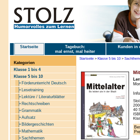
Startseite
Tagebuch:
Kunden in 
mal ernst, mal heiter
Startseite
>
Klasse 5 bis 10
>
Sachthem
Kategorien
Klasse 1 bis 4
Mit
Klasse 5 bis 10
Ler
Förderunterricht Deutsch
Mon
Lesetraining
Inf
Lektüre / Literaturblätter
Stol
Rechtschreiben
200
40 S
Grammatik
ISB
Aufsatz
Klas
Bildergeschichten
Bes
Mathematik
Pre
Sachthemen