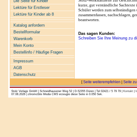
Stolz-Werkstatthefte zur Geschicht
Die Seite für Kinder
kurze, gut verständliche Sachtexte 
Lektüre für Erstleser
Schüler werden zum selbständigen u
Lektüre für Kinder ab 8
zusammenfassen, nachschlagen, gen
beantworten.
Katalog anfordern
Bestellformular
Das sagen Kunden:
Schreiben Sie Ihre Meinung zu di
Warenkorb
Mein Konto
Bestellinfo / Häufige Fragen
Impressum
AGB
Datenschutz
[
Seite weiterempfehlen
|
Seite zu
Stolz Verlags GmbH | Schneidhausener Weg 52 | D-52355 Düren | Tel 02421 / 5 79 79 |
Kontakt
|
I
07.08.2026 |
chromoSite Media CMS
erzeugte diese Seite in 0.050 Sek.