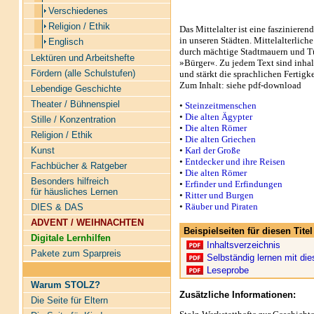
Verschiedenes
Religion / Ethik
Das Mittelalter ist eine faszinieren
in unseren Städten. Mittelalterlic
Englisch
durch mächtige Stadtmauern und Tü
Lektüren und Arbeitshefte
»Bürger«. Zu jedem Text sind inhal
Fördern (alle Schulstufen)
und stärkt die sprachlichen Fertigk
Zum Inhalt: siehe pdf-download
Lebendige Geschichte
Theater / Bühnenspiel
•
Steinzeitmenschen
•
Die alten Ägypter
Stille / Konzentration
•
Die alten Römer
Religion / Ethik
•
Die alten Griechen
•
Karl der Große
Kunst
•
Entdecker und ihre Reisen
Fachbücher & Ratgeber
•
Die alten Römer
Besonders hilfreich
•
Erfinder und Erfindungen
für häusliches Lernen
•
Ritter und Burgen
•
Räuber und Piraten
DIES & DAS
ADVENT / WEIHNACHTEN
Beispielseiten für diesen Tit
Digitale Lernhilfen
Inhaltsverzeichnis
Pakete zum Sparpreis
Selbständig lernen mit di
Leseprobe
Warum STOLZ?
Zusätzliche Informationen:
Die Seite für Eltern