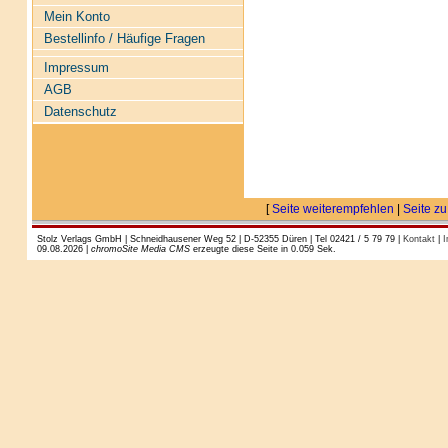
Mein Konto
Bestellinfo / Häufige Fragen
Impressum
AGB
Datenschutz
[
Seite weiterempfehlen
|
Seite zu
Stolz Verlags GmbH | Schneidhausener Weg 52 | D-52355 Düren | Tel 02421 / 5 79 79 |
Kontakt
|
I
09.08.2026 |
chromoSite Media CMS
erzeugte diese Seite in 0.059 Sek.