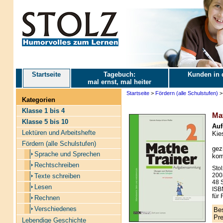
Startseite
Tagebuch:
Kunden in 
mal ernst, mal heiter
Startseite
>
Fördern (alle Schulstufen)
Kategorien
Klasse 1 bis 4
Mat
Klasse 5 bis 10
Auf
Lektüren und Arbeitshefte
Kies
Fördern (alle Schulstufen)
gez
Sprache und Sprechen
kom
Rechtschreiben
Stol
200
Texte schreiben
48 S
Lesen
ISB
für 
Rechnen
Verschiedenes
Bes
Pre
Lebendige Geschichte