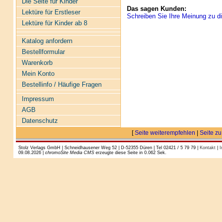
Die Seite für Kinder
Das sagen Kunden:
Lektüre für Erstleser
Schreiben Sie Ihre Meinung zu di
Lektüre für Kinder ab 8
Katalog anfordern
Bestellformular
Warenkorb
Mein Konto
Bestellinfo / Häufige Fragen
Impressum
AGB
Datenschutz
[
Seite weiterempfehlen
|
Seite zu
Stolz Verlags GmbH | Schneidhausener Weg 52 | D-52355 Düren | Tel 02421 / 5 79 79 |
Kontakt
|
I
09.08.2026 |
chromoSite Media CMS
erzeugte diese Seite in 0.062 Sek.