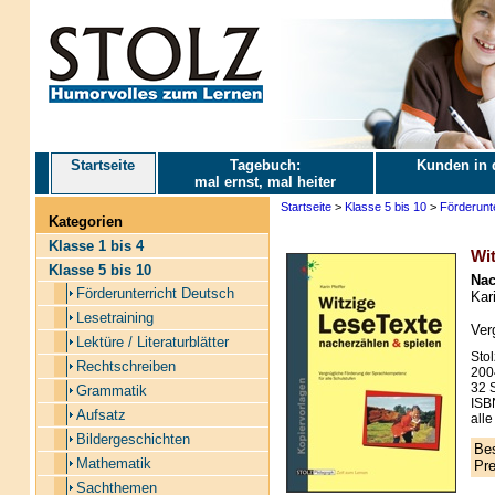
Startseite
Tagebuch:
Kunden in 
mal ernst, mal heiter
Startseite
>
Klasse 5 bis 10
>
Förderunt
Kategorien
Klasse 1 bis 4
Wit
Klasse 5 bis 10
Nac
Förderunterricht Deutsch
Kari
Lesetraining
Ver
Lektüre / Literaturblätter
Stol
Rechtschreiben
200
32 S
Grammatik
ISB
Aufsatz
alle
Bildergeschichten
Bes
Mathematik
Pre
Sachthemen