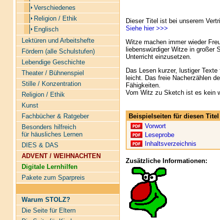
Verschiedenes
Religion / Ethik
Dieser Titel ist bei unserem Vertr
Siehe hier >>>
Englisch
Lektüren und Arbeitshefte
Witze machen immer wieder Freud
liebenswürdiger Witze in großer S
Fördern (alle Schulstufen)
Unterricht einzusetzen.
Lebendige Geschichte
Das Lesen kurzer, lustiger Texte 
Theater / Bühnenspiel
leicht. Das freie Nacherzählen de
Stille / Konzentration
Fähigkeiten.
Vom Witz zu Sketch ist es kein
Religion / Ethik
Kunst
Beispielseiten für diesen Tit
Fachbücher & Ratgeber
Vorwort
Besonders hilfreich
für häusliches Lernen
Leseprobe
Inhaltsverzeichnis
DIES & DAS
ADVENT / WEIHNACHTEN
Zusätzliche Informationen:
Digitale Lernhilfen
Pakete zum Sparpreis
Warum STOLZ?
Die Seite für Eltern