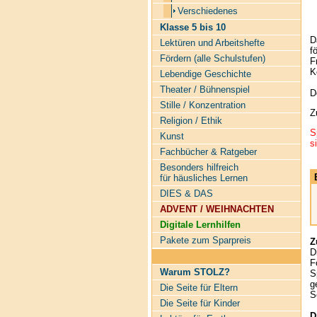
Verschiedenes
Klasse 5 bis 10
D
Lektüren und Arbeitshefte
f
Fördern (alle Schulstufen)
F
K
Lebendige Geschichte
Theater / Bühnenspiel
D
Stille / Konzentration
Z
Religion / Ethik
S
Kunst
s
Fachbücher & Ratgeber
Besonders hilfreich
für häusliches Lernen
DIES & DAS
ADVENT / WEIHNACHTEN
Digitale Lernhilfen
Pakete zum Sparpreis
Z
D
F
Warum STOLZ?
S
g
Die Seite für Eltern
S
Die Seite für Kinder
D