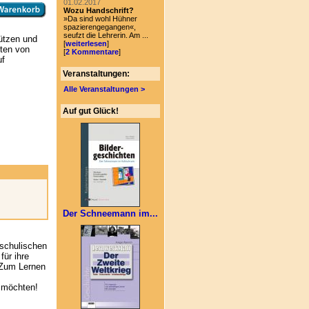
01.02.2017
Wozu Handschrift?
»Da sind wohl Hühner
spazierengegangen«,
seufzt die Lehrerin. Am ...
tützen und
[
weiterlesen
]
ten von
[
2 Kommentare
]
uf
Veranstaltungen:
Alle Veranstaltungen >
Auf gut Glück!
Der Schneemann im...
rschulischen
für ihre
 Zum Lernen
n möchten!