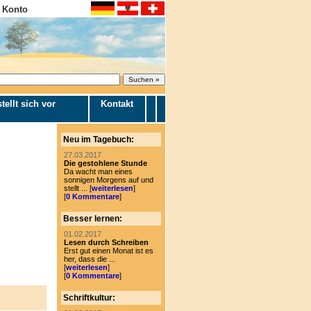
 Konto
tellt sich vor
Kontakt
Neu im Tagebuch:
27.03.2017
Die gestohlene Stunde
Da wacht man eines
sonnigen Morgens auf und
stellt ... [
weiterlesen
]
[
0 Kommentare
]
Besser lernen:
01.02.2017
Lesen durch Schreiben
Erst gut einen Monat ist es
her, dass die ...
[
weiterlesen
]
[
0 Kommentare
]
Schriftkultur: