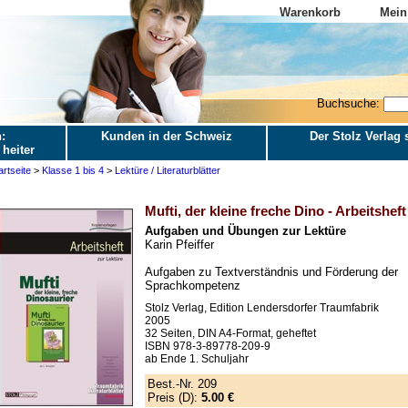
Warenkorb
Mein
Buchsuche:
:
Kunden in der Schweiz
Der Stolz Verlag s
 heiter
artseite
>
Klasse 1 bis 4
>
Lektüre / Literaturblätter
Mufti, der kleine freche Dino - Arbeitsheft
Aufgaben und Übungen zur Lektüre
Karin Pfeiffer
Aufgaben zu Textverständnis und Förderung der
Sprachkompetenz
Stolz Verlag, Edition Lendersdorfer Traumfabrik
2005
32 Seiten, DIN A4-Format, geheftet
ISBN 978-3-89778-209-9
ab Ende 1. Schuljahr
Best.-Nr. 209
Preis (D):
5.00 €