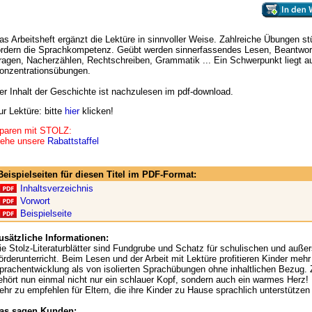
as Arbeitsheft ergänzt die Lektüre in sinnvoller Weise. Zahlreiche Übungen s
ördern die Sprachkompetenz. Geübt werden sinnerfassendes Lesen, Beantwor
ragen, Nacherzählen, Rechtschreiben, Grammatik ... Ein Schwerpunkt liegt a
onzentrationsübungen.
er Inhalt der Geschichte ist nachzulesen im pdf-download.
ur Lektüre: bitte
hier
klicken!
paren mit STOLZ:
iehe unsere
Rabattstaffel
Beispielseiten für diesen Titel im PDF-Format:
Inhaltsverzeichnis
Vorwort
Beispielseite
usätzliche Informationen:
ie Stolz-Literaturblätter sind Fundgrube und Schatz für schulischen und auße
örderunterricht. Beim Lesen und der Arbeit mit Lektüre profitieren Kinder mehr 
prachentwicklung als von isolierten Sprachübungen ohne inhaltlichen Bezug.
ehört nun einmal nicht nur ein schlauer Kopf, sondern auch ein warmes Herz!
ehr zu empfehlen für Eltern, die ihre Kinder zu Hause sprachlich unterstütze
as sagen Kunden: